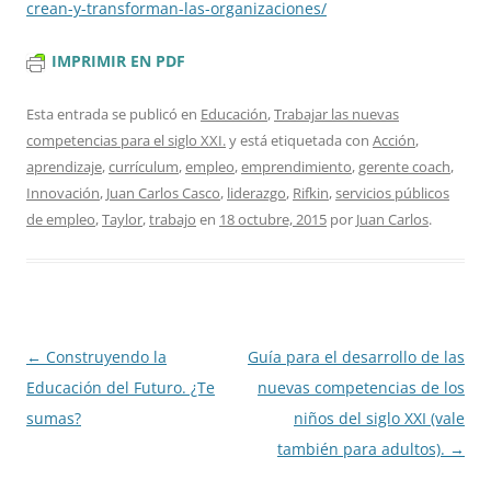
crean-y-transforman-las-
organizaciones/
IMPRIMIR EN PDF
Esta entrada se publicó en
Educación
,
Trabajar las nuevas
competencias para el siglo XXI.
y está etiquetada con
Acción
,
aprendizaje
,
currículum
,
empleo
,
emprendimiento
,
gerente coach
,
Innovación
,
Juan Carlos Casco
,
liderazgo
,
Rifkin
,
servicios públicos
de empleo
,
Taylor
,
trabajo
en
18 octubre, 2015
por
Juan Carlos
.
Navegación
←
Construyendo la
Guía para el desarrollo de las
de
Educación del Futuro. ¿Te
nuevas competencias de los
entradas
sumas?
niños del siglo XXI (vale
también para adultos).
→