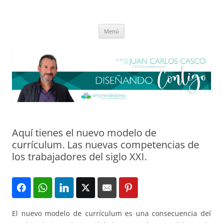
Saltar
al
El blog de Juan Carlos Casco
contenido
Nuestra visión sobre el Liderazgo y la Educación para el cambio
Menú
Aquí tienes el nuevo modelo de
currículum. Las nuevas competencias de
los trabajadores del siglo XXI.
El nuevo modelo de currículum es una consecuencia del