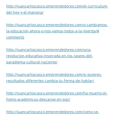
http://juancarloscasco.
emprendedorex.com/el-
curriculum-
del-hoy-y-el-
manana/
http://juancarloscasco.
emprendedorex.com/o-cambiamos-
la-educacion-ahora-o-nos-
vamos-todos-a-la-mierda/#
comments
http://juancarloscasco.
emprendedorex.com/una-
revolucion-educativa-
inspirada-en-los-rasgos-del-
paradigma-cultural-naciente/
http://juancarloscasco.
emprendedorex.com/si-quieres-
resultados-diferentes-cambia-
tu-forma-de-hablar/
http://juancarloscasco.
emprendedorex.com/ha-muerto-
el-
homo-academicus-descanse-
en-paz/
http://juancarloscasco.
emprendedorex.com/como-se-