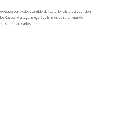
tiquetada con
Acción
,
cambio civilizatorio
,
crisis
,
desaparición
,
los Casco
,
liderazgo
,
megalópolis
,
mundo rural
,
mundo
 2018
por
Juan Carlos
.