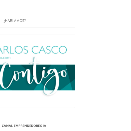
¿HABLAMOS?
RÁCTICAS Y
CONFERENCIAS
ENCIAS DE
CONÓCENOS UN POCO MÁS
O
ITORIAL EN
RACIÓN DE
ÓN
ÑA
EUROPEA.
NA NUEVA
NA NUEVA
CANAL EMPRENDEDOREX IA