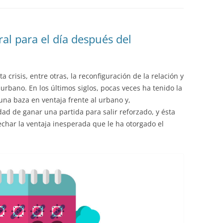
EDUCACIÓN PARA EL S
DESARROLLO DE COM
GENÉRICAS DESDE EL
l para el día después del
CÓMO CREAR 1.000.0
NUEVOS EMPRENDED
risis, entre otras, la reconfiguración de la relación y
PAÍS
 urbano. En los últimos siglos, pocas veces ha tenido la
GESTIÓN DEL CONOC
na baza en ventaja frente al urbano y,
LAS ADMINITRACIONE
d de ganar una partida para salir reforzado, y ésta
echar la ventaja inesperada que le ha otorgado el
UN NUEVO ENTENDIM
LIDERAZGO
GLOSARIO DE TÉRMI
TRABAJAR EL LIDERA
TUS RASGOS DE LID
TU MAPA DE LIDERA