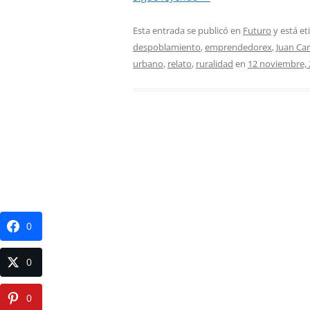
Esta entrada se publicó en
Futuro
y está e
despoblamiento
,
emprendedorex
,
Juan Car
urbano
,
relato
,
ruralidad
en
12 noviembre,
0
0
0