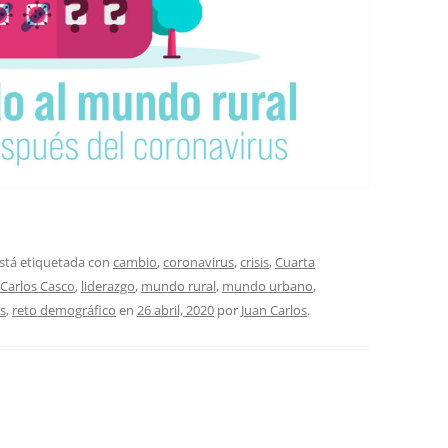
stá etiquetada con
cambio
,
coronavirus
,
crisis
,
Cuarta
 Carlos Casco
,
liderazgo
,
mundo rural
,
mundo urbano
,
s
,
reto demográfico
en
26 abril, 2020
por
Juan Carlos
.