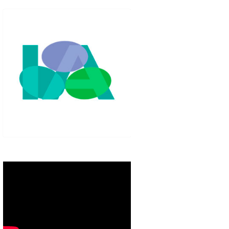
IGLO XXI.
PETENCIAS
 MODELO 6-9
00 DE
ORES EN TU
IMIENTO EN
S PÚBLICAS
IENTO DEL
NOS PARA
ZGO
ERAZGO
ZGO