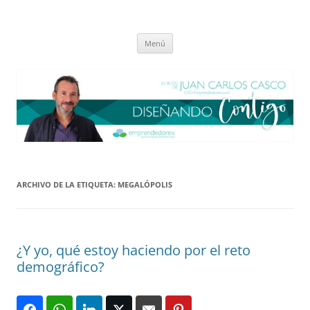
Saltar
al
El blog de Juan Carlos Casco
contenido
Nuestra visión sobre el Liderazgo y la Educación para el cambio
Menú
ARCHIVO DE LA ETIQUETA:
MEGALÓPOLIS
¿Y yo, qué estoy haciendo por el reto
demográfico?