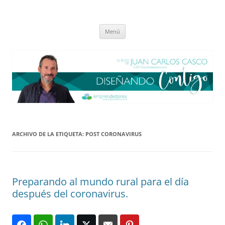
Saltar
al
El blog de Juan Carlos Casco
contenido
Nuestra visión sobre el Liderazgo y la Educación para el cambio
Menú
ARCHIVO DE LA ETIQUETA:
POST CORONAVIRUS
Preparando al mundo rural para el día
después del coronavirus.