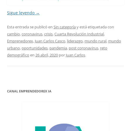
Sigue leyendo
→
Esta entrada se publicó en
Sin categoría
y está etiquetada con
cambio
,
coronavirus
,
crisis
,
Cuarta Revolución Industrial
,
Emprenedorex
,
Juan Carlos Casco
,
liderazgo
,
mundo rural
,
mundo
urbano
,
oportunidades
,
pandemia
,
post coronavirus
,
reto
demográfico
en
26 abril, 2020
por
Juan Carlos
.
CANAL EMPRENDEDOREX IA