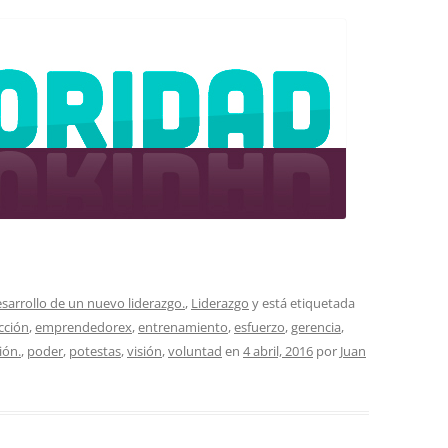
esarrollo de un nuevo liderazgo.
,
Liderazgo
y está etiquetada
cción
,
emprendedorex
,
entrenamiento
,
esfuerzo
,
gerencia
,
ión.
,
poder
,
potestas
,
visión
,
voluntad
en
4 abril, 2016
por
Juan