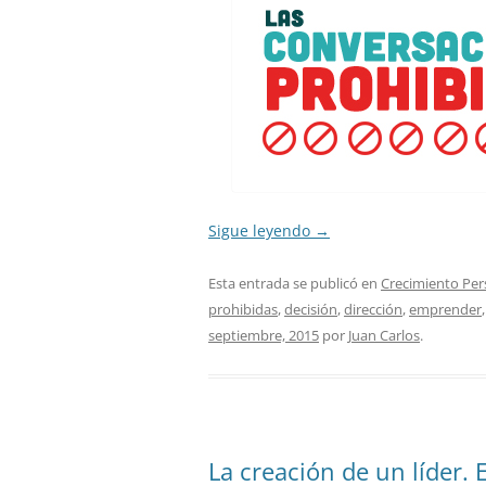
Sigue leyendo
→
Esta entrada se publicó en
Crecimiento Per
prohibidas
,
decisión
,
dirección
,
emprender
septiembre, 2015
por
Juan Carlos
.
La creación de un líder. 