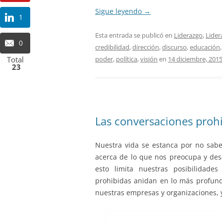
Sigue leyendo
→
1
Esta entrada se publicó en
Liderazgo
,
Lider
0
credibilidad
,
dirección
,
discurso
,
educación
poder
,
política
,
visión
en
14 diciembre, 201
Total
23
Las conversaciones prohi
Nuestra vida se estanca por no sabe
acerca de lo que nos preocupa y des
esto limita nuestras posibilidade
prohibidas anidan en lo más profundo
nuestras empresas y organizaciones, y