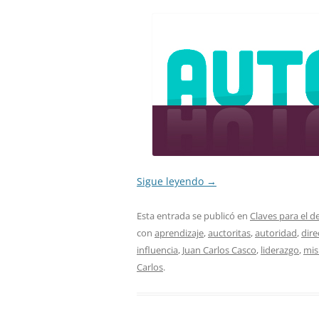
Sigue leyendo
→
Esta entrada se publicó en
Claves para el d
con
aprendizaje
,
auctoritas
,
autoridad
,
dire
influencia
,
Juan Carlos Casco
,
liderazgo
,
mis
Carlos
.