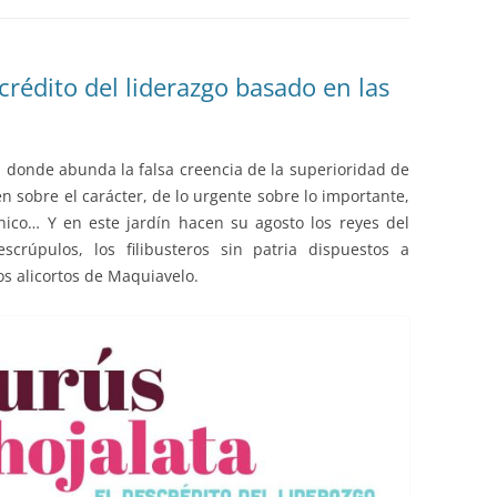
EDUCACIÓN PARA EL S
DESARROLLO DE COM
GENÉRICAS DESDE EL
crédito del liderazgo basado en las
CÓMO CREAR 1.000.0
NUEVOS EMPRENDED
donde abunda la falsa creencia de la superioridad de
PAÍS
n sobre el carácter, de lo urgente sobre lo importante,
GESTIÓN DEL CONOC
ico… Y en este jardín hacen su agosto los reyes del
LAS ADMINITRACIONE
scrúpulos, los filibusteros sin patria dispuestos a
os alicortos de Maquiavelo.
UN NUEVO ENTENDIM
LIDERAZGO
GLOSARIO DE TÉRMI
TRABAJAR EL LIDERA
TUS RASGOS DE LID
TU MAPA DE LIDERA