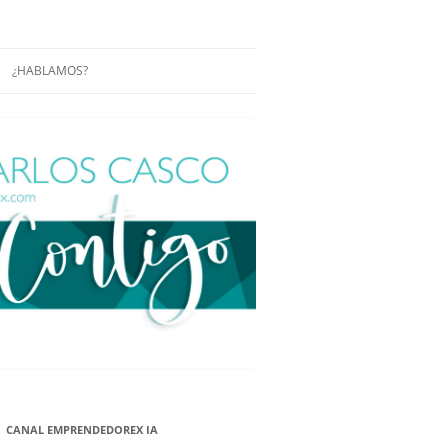
¿HABLAMOS?
RÁCTICAS Y
CONFERENCIAS
ENCIAS DE
CONÓCENOS UN POCO MÁS
O
ITORIAL EN
RACIÓN DE
ÓN
ÑA
EUROPEA.
NA NUEVA
NA NUEVA
CANAL EMPRENDEDOREX IA