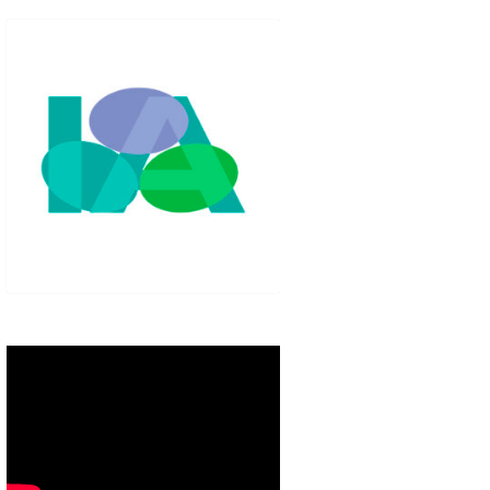
IGLO XXI.
PETENCIAS
 MODELO 6-9
00 DE
ORES EN TU
IMIENTO EN
S PÚBLICAS
IENTO DEL
NOS PARA
ZGO
ERAZGO
ZGO