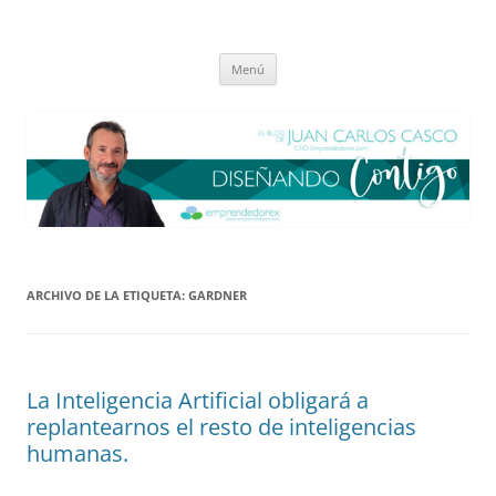
Saltar
al
El blog de Juan Carlos Casco
contenido
Nuestra visión sobre el Liderazgo y la Educación para el cambio
Menú
ARCHIVO DE LA ETIQUETA:
GARDNER
La Inteligencia Artificial obligará a
replantearnos el resto de inteligencias
humanas.