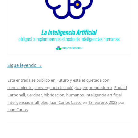
Sigue leyendo
→
Esta entrada se publicó en
Futuro
y está etiquetada con
conocimiento
,
convergencia tecnológica
,
emprendedorex
,
Eudald
Carbonell
,
Gardner
,
hibridación
,
humanos
,
inteligencia artificial
,
inteligencias múltiples
,
Juan Carlos Casco
en
13 febrero, 2023
por
Juan Carlos
.