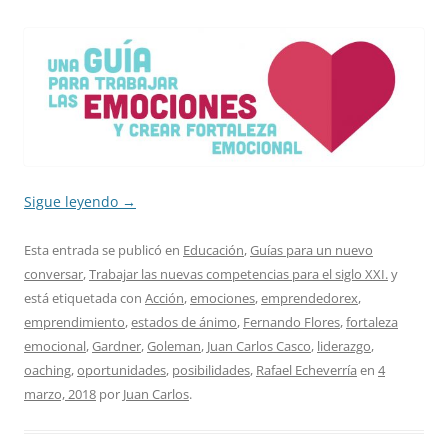
Sigue leyendo
→
Esta entrada se publicó en
Educación
,
Guías para un nuevo
conversar
,
Trabajar las nuevas competencias para el siglo XXI.
y
está etiquetada con
Acción
,
emociones
,
emprendedorex
,
emprendimiento
,
estados de ánimo
,
Fernando Flores
,
fortaleza
emocional
,
Gardner
,
Goleman
,
Juan Carlos Casco
,
liderazgo
,
oaching
,
oportunidades
,
posibilidades
,
Rafael Echeverría
en
4
marzo, 2018
por
Juan Carlos
.