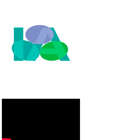
IGLO XXI.
PETENCIAS
 MODELO 6-9
00 DE
ORES EN TU
IMIENTO EN
S PÚBLICAS
IENTO DEL
NOS PARA
ZGO
ERAZGO
ZGO