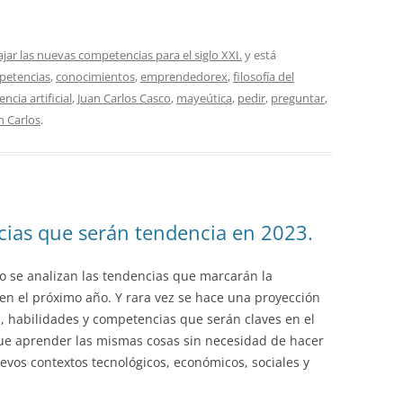
jar las nuevas competencias para el siglo XXI.
y está
petencias
,
conocimientos
,
emprendedorex
,
filosofía del
encia artificial
,
Juan Carlos Casco
,
mayeútica
,
pedir
,
preguntar
,
n Carlos
.
ias que serán tendencia en 2023.
 se analizan las tendencias que marcarán la
en el próximo año. Y rara vez se hace una proyección
, habilidades y competencias que serán claves en el
ue aprender las mismas cosas sin necesidad de hacer
evos contextos tecnológicos, económicos, sociales y