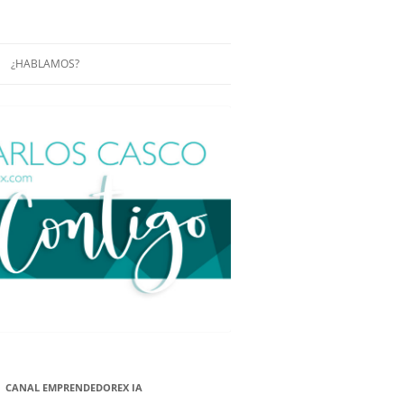
¿HABLAMOS?
RÁCTICAS Y
CONFERENCIAS
ENCIAS DE
CONÓCENOS UN POCO MÁS
O
ITORIAL EN
RACIÓN DE
ÓN
ÑA
EUROPEA.
NA NUEVA
NA NUEVA
CANAL EMPRENDEDOREX IA