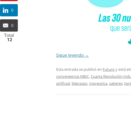
0
0
Total
12
Sigue leyendo
→
Esta entrada se publicó en
Futuro
y está e
convergencia NBIC
,
Cuarta Revolución Indu
artificial
,
liderazgo
,
mayeutica
,
saberes
,
ten