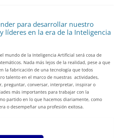
EDUCACIÓN PARA EL S
DESARROLLO DE COM
GENÉRICAS DESDE EL
der para desarrollar nuestro
 líderes en la era de la Inteligencia
CÓMO CREAR 1.000.0
NUEVOS EMPRENDED
PAÍS
mundo de la Inteligencia Artificial será cosa de
GESTIÓN DEL CONOC
atemáticos. Nada más lejos de la realidad, pese a que
LAS ADMINITRACIONE
en la fabricación de una tecnología que todos
ro talento en el marco de nuestras actividades,
UN NUEVO ENTENDIM
, preguntar, conversar, interpretar, inspirar o
LIDERAZGO
dades más importantes para trabajar con la
máximo partido en lo que hacemos diariamente, como
GLOSARIO DE TÉRMI
ra o desempeñar una profesión exitosa.
TRABAJAR EL LIDERA
TUS RASGOS DE LID
TU MAPA DE LIDERA