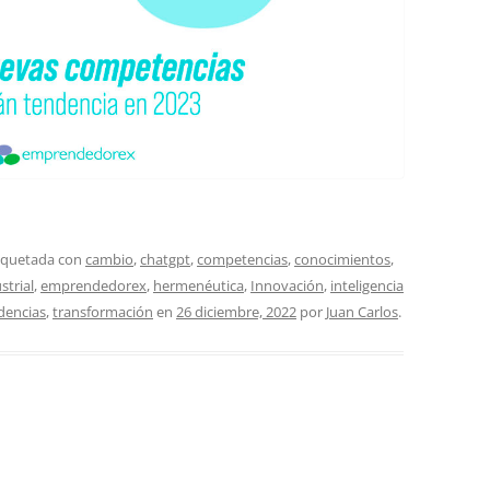
tiquetada con
cambio
,
chatgpt
,
competencias
,
conocimientos
,
strial
,
emprendedorex
,
hermenéutica
,
Innovación
,
inteligencia
dencias
,
transformación
en
26 diciembre, 2022
por
Juan Carlos
.