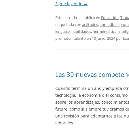
Sigue leyendo
→
Esta entrada se publicó en
Educación
,
Traba
etiquetada con
actitudes
,
aprendizaje
,
com
lenguaje
,
habilidades
,
hermeneútica
,
intelig
prometer
,
talento
en
10 junio, 2024
por
Jua
Las 30 nuevas competenc
Cuando termina un año y empieza otro
tecnología, la economía o el consumo 
sobre los aprendizajes, conocimientos
futuro, como si siempre tuviéramos q
una revisión para adaptarnos a los nu
laborales.