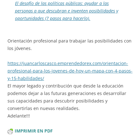
El desafío de las políticas públicas: ayudar a las
personas a que descubran e inventen posibilidades y
oportunidades (7 pasos para hacerlo).
Orientación profesional para trabajar las posibilidades con
los jóvenes.
https://juancarloscasco.emprendedorex.com/orientacion-
profesional-para-los-jovenes-de-hoy-un-mapa-con-4-pasos-
y-15-habilidades/
El mayor legado y contribución que desde la educación
podemos dejar a las futuras generaciones es desarrollar
sus capacidades para descubrir posibilidades y
convertirlas en nuevas realidades.
Adelante!!!
IMPRIMIR EN PDF