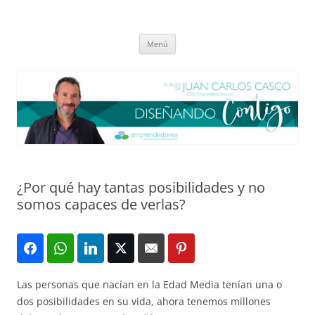
Saltar
al
El blog de Juan Carlos Casco
contenido
Nuestra visión sobre el Liderazgo y la Educación para el cambio
Menú
¿Por qué hay tantas posibilidades y no
somos capaces de verlas?
Las personas que nacían en la Edad Media tenían una o
dos posibilidades en su vida, ahora tenemos millones