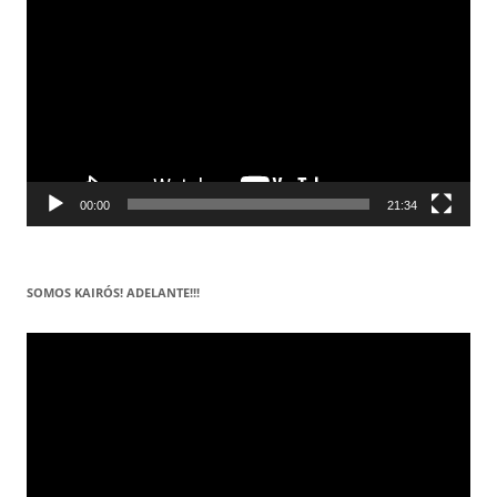
vídeo
00:00
21:34
SOMOS KAIRÓS! ADELANTE!!!
Reproductor
de
vídeo