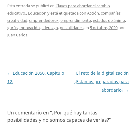
Esta entrada se publicó en
Claves para abordar el cambio
educativo.
,
Educación
y está etiquetada con
Acción
,
compañías
,
creatividad
,
emprendedorex
,
emprendimiento
,
estados de ánimo
,
gurús
,
Innovación
,
liderazgo
,
posibilidades
en
5 octubre, 2020
por
Juan Carlos
.
Navegación
←
Educación 2050. Capítulo
El reto de la digitalización
de
12.
¿Estamos preparados para
entradas
abordarlo?
→
Un comentario en “
¿Por qué hay tantas
posibilidades y no somos capaces de verlas?
”