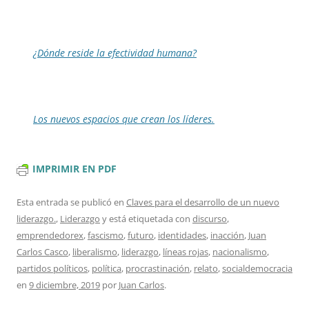
¿Dónde reside la efectividad humana?
Los nuevos espacios que crean los líderes.
IMPRIMIR EN PDF
Esta entrada se publicó en
Claves para el desarrollo de un nuevo
liderazgo.
,
Liderazgo
y está etiquetada con
discurso
,
emprendedorex
,
fascismo
,
futuro
,
identidades
,
inacción
,
Juan
Carlos Casco
,
liberalismo
,
liderazgo
,
líneas rojas
,
nacionalismo
,
partidos políticos
,
política
,
procrastinación
,
relato
,
socialdemocracia
en
9 diciembre, 2019
por
Juan Carlos
.