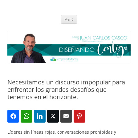
Saltar
al
El blog de Juan Carlos Casco
contenido
Nuestra visión sobre el Liderazgo y la Educación para el cambio
Menú
Necesitamos un discurso impopular para
enfrentar los grandes desafíos que
tenemos en el horizonte.
Líderes sin líneas rojas, conversaciones prohibidas y