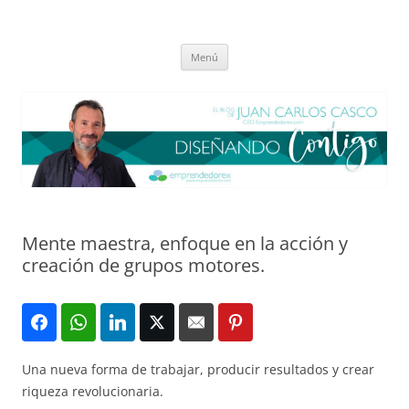
Saltar
al
El blog de Juan Carlos Casco
contenido
Nuestra visión sobre el Liderazgo y la Educación para el cambio
Menú
Mente maestra, enfoque en la acción y
creación de grupos motores.
Una nueva forma de trabajar, producir resultados y crear
riqueza revolucionaria.