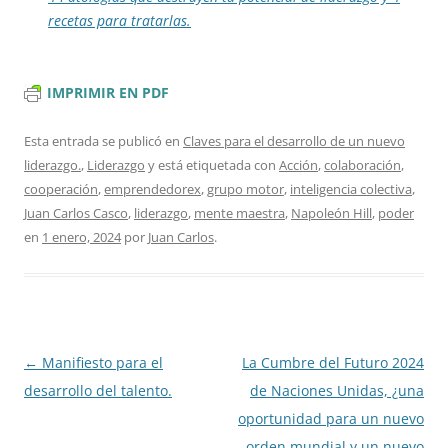
recetas para tratarlas.
IMPRIMIR EN PDF
Esta entrada se publicó en
Claves para el desarrollo de un nuevo
liderazgo.
,
Liderazgo
y está etiquetada con
Acción
,
colaboración
,
cooperación
,
emprendedorex
,
grupo motor
,
inteligencia colectiva
,
Juan Carlos Casco
,
liderazgo
,
mente maestra
,
Napoleón Hill
,
poder
en
1 enero, 2024
por
Juan Carlos
.
Navegación
←
Manifiesto para el
La Cumbre del Futuro 2024
de
desarrollo del talento.
de Naciones Unidas, ¿una
entradas
oportunidad para un nuevo
orden mundial y un nuevo