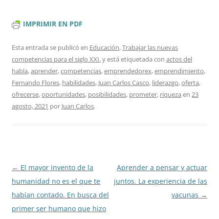
IMPRIMIR EN PDF
Esta entrada se publicó en
Educación
,
Trabajar las nuevas
competencias para el siglo XXI.
y está etiquetada con
actos del
habla
,
aprender
,
competencias
,
emprendedorex
,
emprendimiento
,
Fernando Flores
,
habilidades
,
Juan Carlos Casco
,
liderazgo
,
oferta
,
ofrecerse
,
oportunidades
,
posibilidades
,
prometer
,
riqueza
en
23
agosto, 2021
por
Juan Carlos
.
Navegación
←
El mayor invento de la
Aprender a pensar y actuar
de
humanidad no es el que te
juntos. La experiencia de las
entradas
habían contado. En busca del
vacunas
→
primer ser humano que hizo