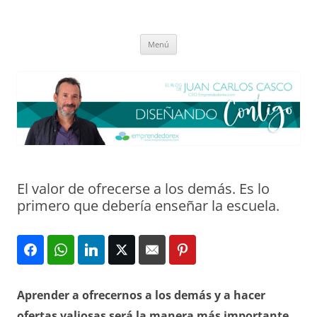
Saltar
al
El blog de Juan Carlos Casco
contenido
Nuestra visión sobre el Liderazgo y la Educación para el cambio
Menú
El valor de ofrecerse a los demás. Es lo
primero que debería enseñar la escuela.
Aprender a ofrecernos a los demás y a hacer
ofertas valiosas será la manera más importante