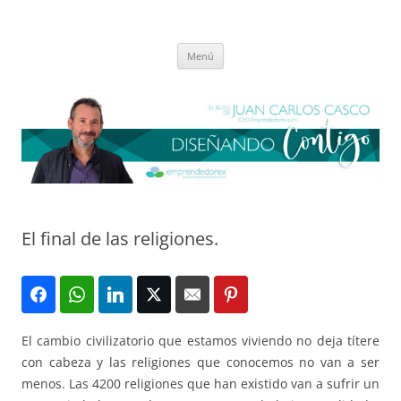
Saltar
al
El blog de Juan Carlos Casco
contenido
Nuestra visión sobre el Liderazgo y la Educación para el cambio
Menú
El final de las religiones.
El cambio civilizatorio que estamos viviendo no deja títere
con cabeza y las religiones que conocemos no van a ser
menos. Las 4200 religiones que han existido van a sufrir un