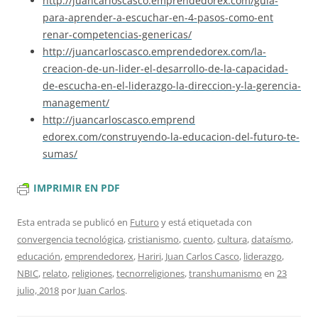
http://juancarloscasco.emprend
edorex.com/guia-
para-aprender-
a-escuchar-en-4-pasos-como-ent
renar-competencias-genericas/
http://juancarloscasco.emprend
edorex.com/la-
creacion-de-un-l
ider-el-desarrollo-de-la-capac
idad-
de-escucha-en-el-liderazg
o-la-direccion-y-la-gerencia-
m
anagement/
http://juancarloscasco.emprend
edorex.com/construyendo-la-edu
cacion-del-futuro-te-
sumas/
IMPRIMIR EN PDF
Esta entrada se publicó en
Futuro
y está etiquetada con
convergencia tecnológica
,
cristianismo
,
cuento
,
cultura
,
dataísmo
,
educación
,
emprendedorex
,
Hariri
,
Juan Carlos Casco
,
liderazgo
,
NBIC
,
relato
,
religiones
,
tecnorreligiones
,
transhumanismo
en
23
julio, 2018
por
Juan Carlos
.