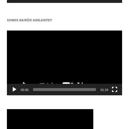
SOMOS KAIRÓS! ADELANTE!!!
Reproductor
de
vídeo
00:00
01:24