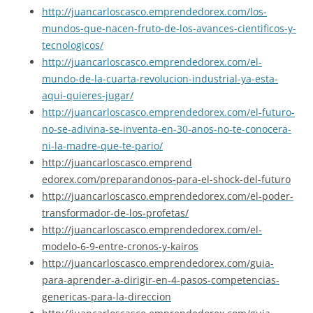
http://juancarloscasco.
emprendedorex.com/los-
mundos-
que-nacen-fruto-de-los-
avances-cientificos-y-
tecnologicos/
http://juancarloscasco.
emprendedorex.com/el-
mundo-de-
la-cuarta-revolucion-
industrial-ya-esta-
aqui-
quieres-jugar/
http://juancarloscasco.emprend
edorex.com/el-futuro-
no-se-adi
vina-se-inventa-en-30-anos-no-
te-conocera-
ni-la-madre-que-te
-pario/
http://juancarloscasco.emprend
edorex.com/preparandonos-para-
el-shock-del-futuro
http://juancarloscasco.emprend
edorex.com/el-poder-
transforma
dor-de-los-profetas/
http://juancarloscasco.emprend
edorex.com/el-
modelo-6-9-entre
-cronos-y-kairos
http://juancarloscasco.emprend
edorex.com/guia-
para-aprender-
a-dirigir-en-4-pasos-competenc
ias-
genericas-para-la-direccio
n