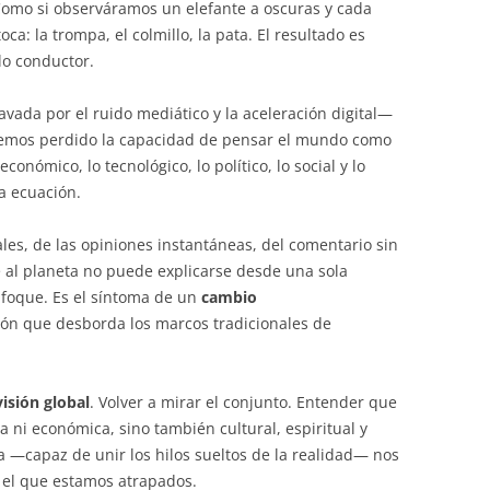
. Como si observáramos un elefante a oscuras y cada
oca: la trompa, el colmillo, la pata. El resultado es
ilo conductor.
ada por el ruido mediático y la aceleración digital—
 Hemos perdido la capacidad de pensar el mundo como
económico, lo tecnológico, lo político, lo social y lo
a ecuación.
iales, de las opiniones instantáneas, del comentario sin
e al planeta no puede explicarse desde una sola
enfoque. Es el síntoma de un
cambio
ión que desborda los marcos tradicionales de
visión global
. Volver a mirar el conjunto. Entender que
ica ni económica, sino también cultural, espiritual y
a —capaz de unir los hilos sueltos de la realidad— nos
el que estamos atrapados.