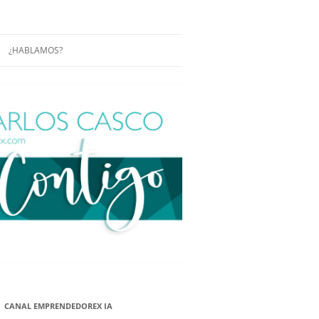
¿HABLAMOS?
RÁCTICAS Y
CONFERENCIAS
ENCIAS DE
CONÓCENOS UN POCO MÁS
O
ITORIAL EN
RACIÓN DE
ÓN
ÑA
EUROPEA.
NA NUEVA
NA NUEVA
CANAL EMPRENDEDOREX IA