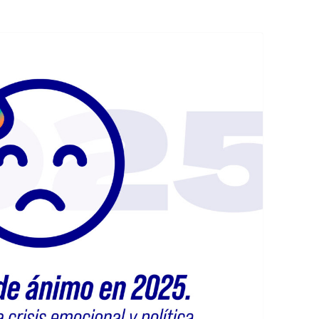
EDUCACIÓN PARA EL S
DESARROLLO DE COM
GENÉRICAS DESDE EL
CÓMO CREAR 1.000.0
NUEVOS EMPRENDED
PAÍS
GESTIÓN DEL CONOC
LAS ADMINITRACIONE
UN NUEVO ENTENDIM
LIDERAZGO
GLOSARIO DE TÉRMI
TRABAJAR EL LIDERA
TUS RASGOS DE LID
TU MAPA DE LIDERA