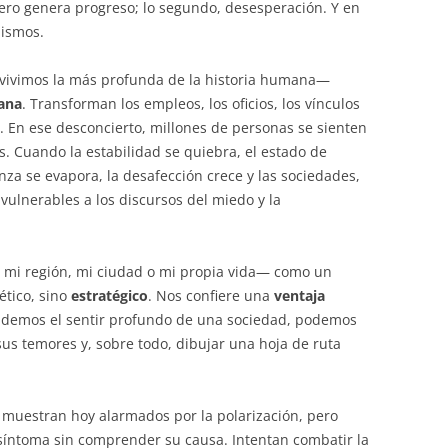
mero genera progreso; lo segundo, desesperación. Y en
mismos.
 vivimos la más profunda de la historia humana—
iana
. Transforman los empleos, los oficios, los vínculos
a. En ese desconcierto, millones de personas se sienten
. Cuando la estabilidad se quiebra, el estado de
nza se evapora, la desafección crece y las sociedades,
vulnerables a los discursos del miedo y la
 mi región, mi ciudad o mi propia vida— como un
ético, sino
estratégico
. Nos confiere una
ventaja
demos el sentir profundo de una sociedad, podemos
us temores y, sobre todo, dibujar una hoja de ruta
e muestran hoy alarmados por la polarización, pero
 síntoma sin comprender su causa. Intentan combatir la