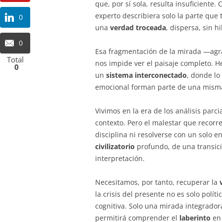
que, por sí sola, resulta insuficiente
experto describiera solo la parte que t
0
una
verdad troceada
, dispersa, sin h
0
Esa fragmentación de la mirada —agrav
Total
nos impide ver el paisaje completo.
0
un
sistema interconectado
, donde lo 
emocional forman parte de una mism
Vivimos en la era de los análisis parc
contexto. Pero el malestar que recorr
disciplina ni resolverse con un solo 
civilizatorio
profundo, de una transic
interpretación.
Necesitamos, por tanto, recuperar la
la crisis del presente no es solo polít
cognitiva. Solo una mirada integrador
permitirá comprender el
laberinto
en 