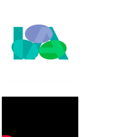
IGLO XXI.
PETENCIAS
 MODELO 6-9
00 DE
ORES EN TU
IMIENTO EN
S PÚBLICAS
IENTO DEL
NOS PARA
ZGO
ERAZGO
ZGO