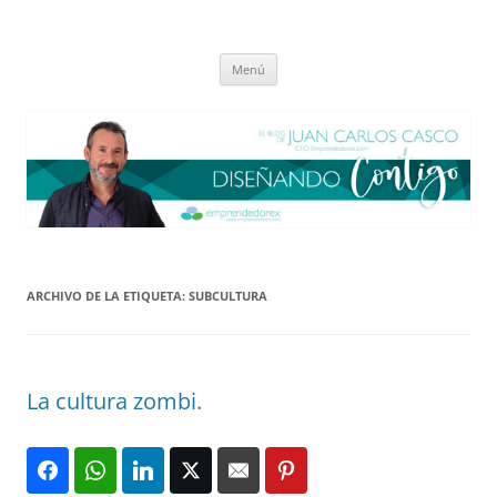
Saltar
al
El blog de Juan Carlos Casco
contenido
Nuestra visión sobre el Liderazgo y la Educación para el cambio
Menú
ARCHIVO DE LA ETIQUETA:
SUBCULTURA
La cultura zombi.