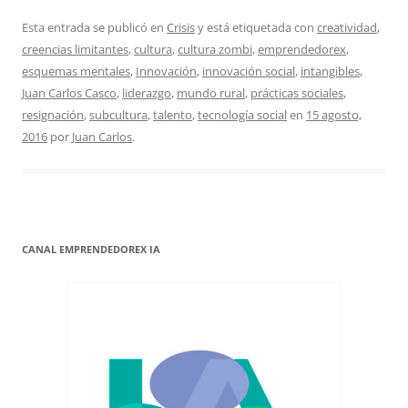
Esta entrada se publicó en
Crisis
y está etiquetada con
creatividad
,
creencias limitantes
,
cultura
,
cultura zombi
,
emprendedorex
,
esquemas mentales
,
Innovación
,
innovación social
,
intangibles
,
Juan Carlos Casco
,
liderazgo
,
mundo rural
,
prácticas sociales
,
resignación
,
subcultura
,
talento
,
tecnología social
en
15 agosto,
2016
por
Juan Carlos
.
CANAL EMPRENDEDOREX IA