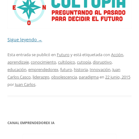
Sigue leyendo
→
Esta entrada se publicó en
Futuro
y está etiquetada con
Acción
,
aprendizaje
,
conocimiento
,
cultópico
,
cutopía
,
disruptivo
,
educación
,
emprendedorex
,
futuro
,
historia
,
Innovación
,
Juan
Carlos Casco
,
liderazgo
,
obsolescencia
,
paradigma
en
22 junio, 2015
por
Juan Carlos
.
CANAL EMPRENDEDOREX IA