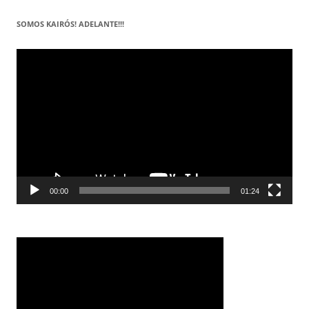
SOMOS KAIRÓS! ADELANTE!!!
Reproductor
de
vídeo
00:00
01:24