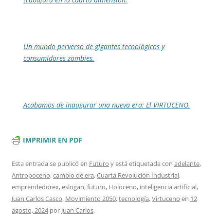
Un mundo perverso de gigantes tecnológicos y
consumidores zombies.
Acabamos de inaugurar una nueva era: El VIRTUCENO.
IMPRIMIR EN PDF
Esta entrada se publicó en
Futuro
y está etiquetada con
adelante
,
Antropoceno
,
cambio de era
,
Cuarta Revolución Industrial
,
emprendedorex
,
eslogan
,
futuro
,
Holoceno
,
inteligencia artificial
,
Juan Carlos Casco
,
Movimiento 2050
,
tecnología
,
Virtuceno
en
12
agosto, 2024
por
Juan Carlos
.