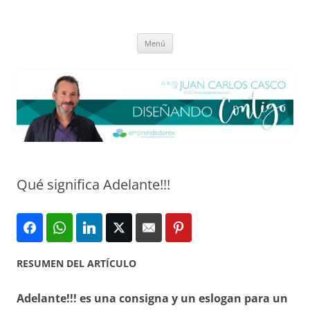
Saltar
al
El blog de Juan Carlos Casco
contenido
Nuestra visión sobre el Liderazgo y la Educación para el cambio
Menú
Qué significa Adelante!!!
RESUMEN DEL ARTÍCULO
Adelante!!! es una consigna y un eslogan para un