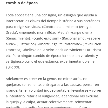
cambio de época
Toda época tiene una consigna, un eslogan que ayuda a
interpretar las claves del tiempo histórico a sus coetáneos
para dirigir sus vidas. «Conócete a ti mismo» (Antigua
Grecia), «memento mori» (Edad Media), «carpe diem»
(Renacimiento), «cogito ergo sum» (Racionalismo), «sapere
aude» (Ilustración), «liberté, égalité, fraternité» (Revolución
Francesa), «belleza de la velocidad» (Movimiento Futurista),
etc. Pero ningún cambio de época ha sido tan virulento y
vertiginoso como el que estamos experimentando en el
siglo XXI.
Adelante!!! es creer en la gente, no mirar atrás, no
quejarse, ser valiente, entregarse a las causas, pensar en
grande, tener voluntad inquebrantable, levantarse y volver
a intentarlo, retar a la vulgaridad, abandonar las excusas,
la queja y la culpa, actuar colectivamente, reinventar,
resignificar y rediseñar permanentemente el futuro.