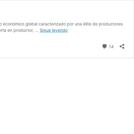
o económico global caracterizado por una élite de productores
Un
erta en productor, …
Sigue leyendo
mundo
perverso
comentari
14
de
gigantes
tecnológicos
y
consumidores
zombies.