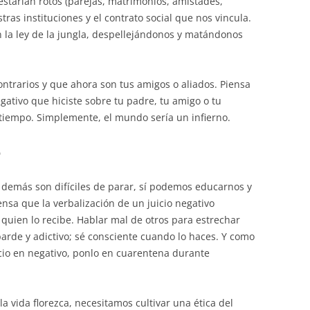
estarían rotos (parejas, matrimonios, amistades,
ras instituciones y el contrato social que nos vincula.
en la ley de la jungla, despellejándonos y matándonos
ontrarios y que ahora son tus amigos o aliados. Piensa
egativo que hiciste sobre tu padre, tu amigo o tu
l tiempo. Simplemente, el mundo sería un infierno.
o
s demás son difíciles de parar, sí podemos educarnos y
nsa que la verbalización de un juicio negativo
quien lo recibe. Hablar mal de otros para estrechar
barde y adictivo; sé consciente cuando lo haces. Y como
cio en negativo, ponlo en cuarentena durante
a vida florezca, necesitamos cultivar una ética del