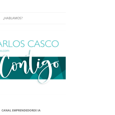
¿HABLAMOS?
RÁCTICAS Y
CONFERENCIAS
ENCIAS DE
CONÓCENOS UN POCO MÁS
O
ITORIAL EN
RACIÓN DE
ÓN
ÑA
EUROPEA.
NA NUEVA
NA NUEVA
CANAL EMPRENDEDOREX IA