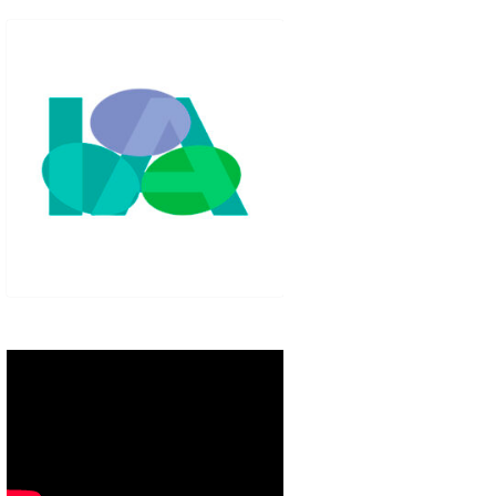
IGLO XXI.
PETENCIAS
 MODELO 6-9
00 DE
ORES EN TU
IMIENTO EN
S PÚBLICAS
IENTO DEL
NOS PARA
ZGO
ERAZGO
ZGO