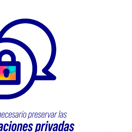
EDUCACIÓN PARA EL S
DESARROLLO DE COM
GENÉRICAS DESDE EL
CÓMO CREAR 1.000.0
NUEVOS EMPRENDED
PAÍS
GESTIÓN DEL CONOC
LAS ADMINITRACIONE
UN NUEVO ENTENDIM
LIDERAZGO
GLOSARIO DE TÉRMI
TRABAJAR EL LIDERA
TUS RASGOS DE LID
TU MAPA DE LIDERA