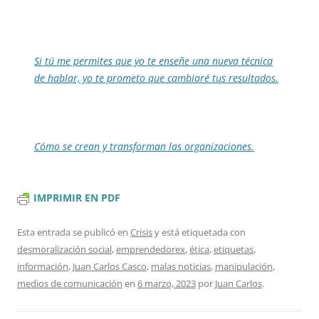
Si tú me permites que yo te enseñe una nueva técnica
de hablar, yo te prometo que cambiaré tus resultados.
Cómo se crean y transforman las organizaciones.
IMPRIMIR EN PDF
Esta entrada se publicó en
Crisis
y está etiquetada con
desmoralización social
,
emprendedorex
,
ética
,
etiquetas
,
información
,
Juan Carlos Casco
,
malas noticias
,
manipulación
,
medios de comunicación
en
6 marzo, 2023
por
Juan Carlos
.