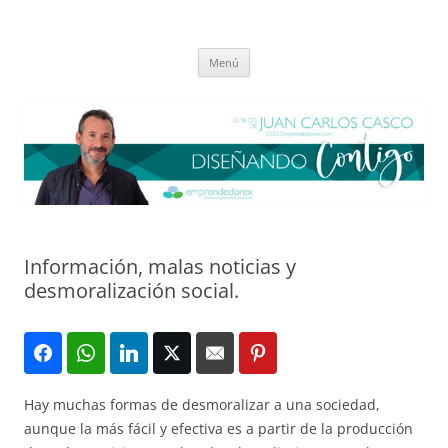
Saltar
al
El blog de Juan Carlos Casco
contenido
Nuestra visión sobre el Liderazgo y la Educación para el cambio
Menú
Información, malas noticias y
desmoralización social.
Hay muchas formas de desmoralizar a una sociedad,
aunque la más fácil y efectiva es a partir de la producción