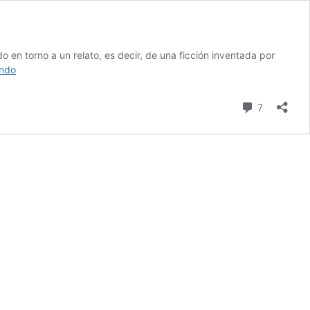
 en torno a un relato, es decir, de una ficción inventada por
Los
endo
relatos
que
comentari
7
crean
nuestros
mundos
y
tu
marca
personal.