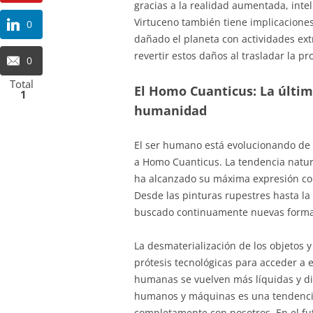
gracias a la realidad aumentada, inteli
Virtuceno también tiene implicaciones
0
dañado el planeta con actividades ext
revertir estos daños al trasladar la pr
0
Total
El Homo Cuanticus: La últim
1
humanidad
El ser humano está evolucionando de 
a Homo Cuanticus. La tendencia natu
ha alcanzado su máxima expresión con 
Desde las pinturas rupestres hasta la
buscado continuamente nuevas formas
La desmaterialización de los objetos 
prótesis tecnológicas para acceder a 
humanas se vuelven más líquidas y din
humanos y máquinas es una tendencia 
completamente con nosotros. En el fu