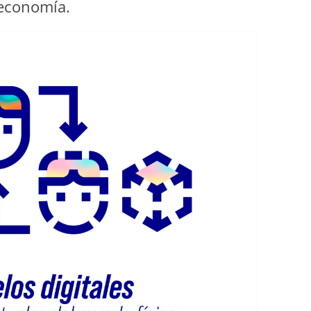
 economía.
EDUCACIÓN PARA EL S
DESARROLLO DE COM
GENÉRICAS DESDE EL
CÓMO CREAR 1.000.0
NUEVOS EMPRENDED
PAÍS
GESTIÓN DEL CONOC
LAS ADMINITRACIONE
UN NUEVO ENTENDIM
LIDERAZGO
GLOSARIO DE TÉRMI
TRABAJAR EL LIDERA
TUS RASGOS DE LID
TU MAPA DE LIDERA