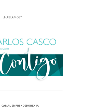
¿HABLAMOS?
RÁCTICAS Y
CONFERENCIAS
ENCIAS DE
CONÓCENOS UN POCO MÁS
O
ITORIAL EN
RACIÓN DE
ÓN
ÑA
EUROPEA.
NA NUEVA
NA NUEVA
CANAL EMPRENDEDOREX IA