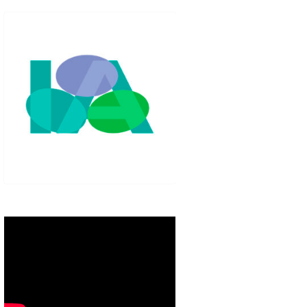
IGLO XXI.
PETENCIAS
 MODELO 6-9
00 DE
ORES EN TU
IMIENTO EN
S PÚBLICAS
IENTO DEL
NOS PARA
ZGO
ERAZGO
ZGO