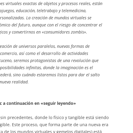
es virtuales exactas de objetos y procesos reales, están
juegos, educación, teletrabajo y telemedicina,
ersonalizadas. La creación de mundos virtuales se
ómico del futuro, aunque con el riesgo de concentrar el
icos y convertirnos en «consumidores zombis».
creación de universos paralelos, nuevas formas de
 comercio, así como el desarrollo de actividades
irtuceno, seremos protagonistas de una revolución que
posibilidades infinitas, donde la imaginación es el
cederá, sino cuándo estaremos listos para dar el salto
 nueva realidad.
lic a continuación en «seguir leyendo»
in precedentes, donde lo físico y tangible está siendo
gible. Este proceso, que forma parte de una nueva era
de los mundos virtuales y gemelos digitales) está