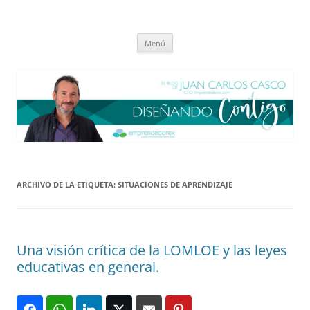
Saltar
al
El blog de Juan Carlos Casco
contenido
Nuestra visión sobre el Liderazgo y la Educación para el cambio
Menú
ARCHIVO DE LA ETIQUETA:
SITUACIONES DE APRENDIZAJE
Una visión crítica de la LOMLOE y las leyes
educativas en general.