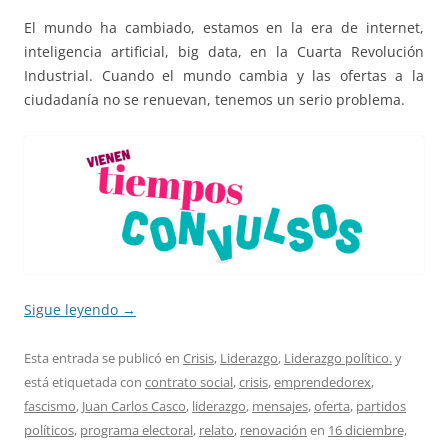
El mundo ha cambiado, estamos en la era de internet,
inteligencia artificial, big data, en la Cuarta Revolución
Industrial. Cuando el mundo cambia y las ofertas a la
ciudadanía no se renuevan, tenemos un serio problema.
Sigue leyendo
→
Esta entrada se publicó en
Crisis
,
Liderazgo
,
Liderazgo político.
y
está etiquetada con
contrato social
,
crisis
,
emprendedorex
,
fascismo
,
Juan Carlos Casco
,
liderazgo
,
mensajes
,
oferta
,
partidos
políticos
,
programa electoral
,
relato
,
renovación
en
16 diciembre,