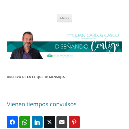
Saltar
al
El blog de Juan Carlos Casco
contenido
Nuestra visión sobre el Liderazgo y la Educación para el cambio
Menú
ARCHIVO DE LA ETIQUETA:
MENSAJES
Vienen tiempos convulsos