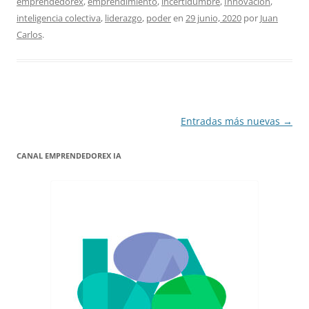
emprendedorex
,
emprendimiento
,
incertidumbre
,
Innovación
,
inteligencia colectiva
,
liderazgo
,
poder
en
29 junio, 2020
por
Juan
Carlos
.
Navegación
Entradas más nuevas
→
de
CANAL EMPRENDEDOREX IA
entradas