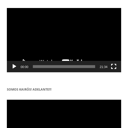
Reproductor
de
vídeo
00:00
21:34
SOMOS KAIRÓS! ADELANTE!!!
Reproductor
de
vídeo