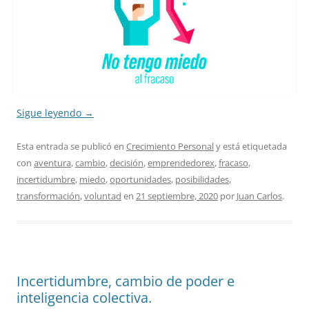
Sigue leyendo
→
Esta entrada se publicó en
Crecimiento Personal
y está etiquetada
con
aventura
,
cambio
,
decisión
,
emprendedorex
,
fracaso
,
incertidumbre
,
miedo
,
oportunidades
,
posibilidades
,
transformación
,
voluntad
en
21 septiembre, 2020
por
Juan Carlos
.
Incertidumbre, cambio de poder e
inteligencia colectiva.