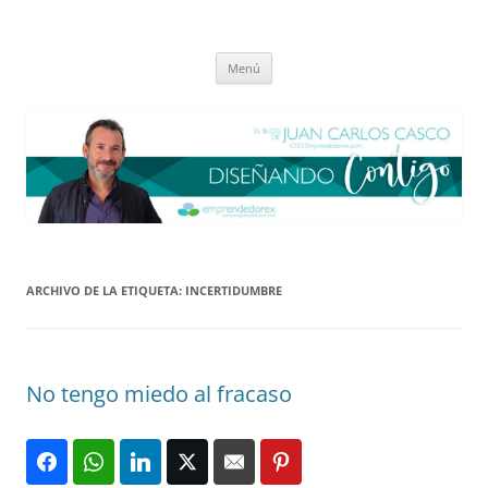
Saltar
al
El blog de Juan Carlos Casco
contenido
Nuestra visión sobre el Liderazgo y la Educación para el cambio
Menú
ARCHIVO DE LA ETIQUETA:
INCERTIDUMBRE
No tengo miedo al fracaso