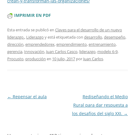
crean-y-transforman-las-
organizaciones/
IMPRIMIR EN PDF
Esta entrada se publicó en
Claves para el desarrollo de un nuevo
liderazgo.
,
Liderazgo
y está etiquetada con
desarrollo
,
desempeño
,
dirección
,
emprendedorex
,
emprendimiento
,
entrenamiento
,
gerencia
,
Innovación
,
Juan Carlos Casco
,
liderazgo
,
modelo 6-9
,
Procusto
,
producción
en
10 julio, 2017
por
Juan Carlos
.
Navegación
←
Repensar el aula
Rediseñando el Medio
de
Rural para dar respuesta a
entradas
los desafíos del siglo XXI.
→