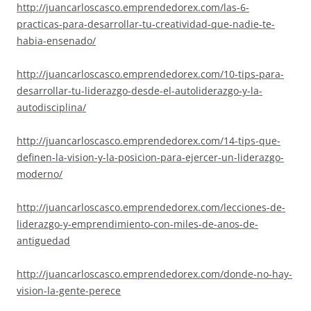
http://juancarloscasco.
emprendedorex.com/las-6-
practicas-para-desarrollar-tu-
creatividad-que-nadie-te-
habia-ensenado/
http://juancarloscasco.
emprendedorex.com/10-tips-
para-
desarrollar-tu-liderazgo-
desde-el-autoliderazgo-y-la-
autodisciplina/
http://juancarloscasco.
emprendedorex.com/14-tips-que-
definen-la-vision-y-la-
posicion-para-ejercer-un-
liderazgo-
moderno/
http://juancarloscasco.
emprendedorex.com/lecciones-
de-
liderazgo-y-emprendimiento-
con-miles-de-anos-de-
antiguedad
http://juancarloscasco.
emprendedorex.com/donde-no-
hay-
vision-la-gente-perece