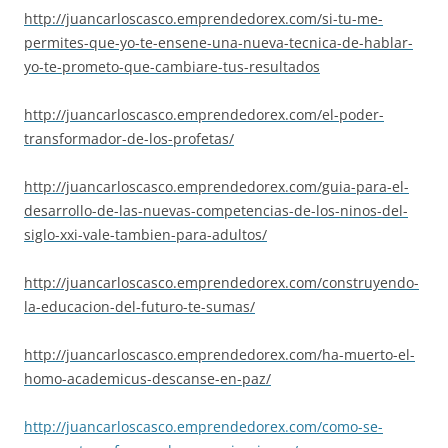
http://juancarloscasco.
emprendedorex.com/si-tu-me-
permites-que-yo-te-ensene-una-
nueva-tecnica-de-hablar-
yo-te-
prometo-que-cambiare-tus-
resultados
http://juancarloscasco.
emprendedorex.com/el-poder-
transformador-de-los-profetas/
http://juancarloscasco.
emprendedorex.com/guia-para-
el-
desarrollo-de-las-nuevas-
competencias-de-los-ninos-del-
siglo-xxi-vale-tambien-para-
adultos/
http://juancarloscasco.
emprendedorex.com/
construyendo-
la-educacion-del-
futuro-te-sumas/
http://juancarloscasco.
emprendedorex.com/ha-muerto-
el-
homo-academicus-descanse-
en-paz/
http://juancarloscasco.
emprendedorex.com/como-se-