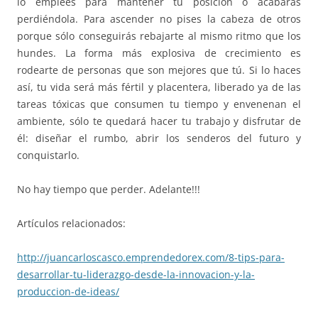
lo emplees para mantener tu posición o acabarás
perdiéndola. Para ascender no pises la cabeza de otros
porque sólo conseguirás rebajarte al mismo ritmo que los
hundes. La forma más explosiva de crecimiento es
rodearte de personas que son mejores que tú. Si lo haces
así, tu vida será más fértil y placentera, liberado ya de las
tareas tóxicas que consumen tu tiempo y envenenan el
ambiente, sólo te quedará hacer tu trabajo y disfrutar de
él: diseñar el rumbo, abrir los senderos del futuro y
conquistarlo.
No hay tiempo que perder. Adelante!!!
Artículos relacionados:
http://juancarloscasco.
emprendedorex.com/8-tips-para-
desarrollar-tu-liderazgo-
desde-la-innovacion-y-la-
produccion-de-ideas/