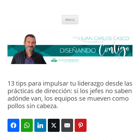
Saltar
al
El blog de Juan Carlos Casco
contenido
Nuestra visión sobre el Liderazgo y la Educación para el cambio
Menú
13 tips para impulsar tu liderazgo desde las
prácticas de dirección: si los jefes no saben
adónde van, los equipos se mueven como
pollos sin cabeza.