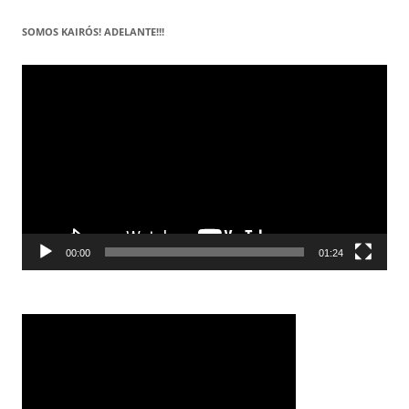
SOMOS KAIRÓS! ADELANTE!!!
Reproductor
de
vídeo
00:00
01:24