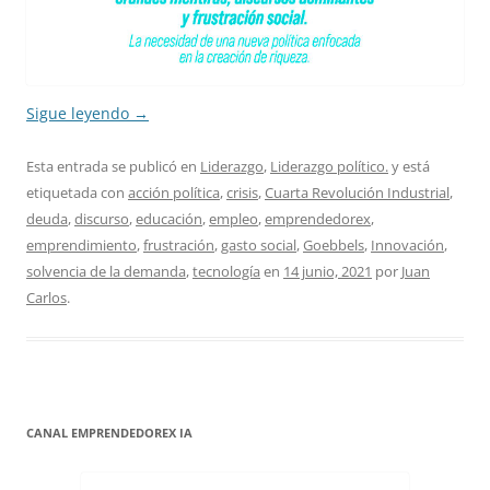
Sigue leyendo
→
Esta entrada se publicó en
Liderazgo
,
Liderazgo político.
y está
etiquetada con
acción política
,
crisis
,
Cuarta Revolución Industrial
,
deuda
,
discurso
,
educación
,
empleo
,
emprendedorex
,
emprendimiento
,
frustración
,
gasto social
,
Goebbels
,
Innovación
,
solvencia de la demanda
,
tecnología
en
14 junio, 2021
por
Juan
Carlos
.
CANAL EMPRENDEDOREX IA