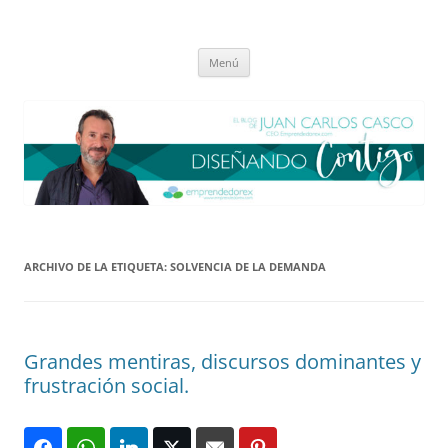
Saltar
al
El blog de Juan Carlos Casco
contenido
Nuestra visión sobre el Liderazgo y la Educación para el cambio
Menú
ARCHIVO DE LA ETIQUETA:
SOLVENCIA DE LA DEMANDA
Grandes mentiras, discursos dominantes y
frustración social.