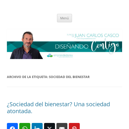
Saltar
al
El blog de Juan Carlos Casco
contenido
Nuestra visión sobre el Liderazgo y la Educación para el cambio
Menú
ARCHIVO DE LA ETIQUETA:
SOCIEDAD DEL BIENESTAR
¿Sociedad del bienestar? Una sociedad
atontada.