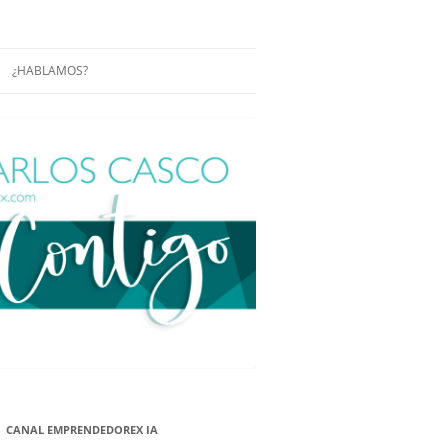
¿HABLAMOS?
RÁCTICAS Y
CONFERENCIAS
ENCIAS DE
CONÓCENOS UN POCO MÁS
O
ITORIAL EN
RACIÓN DE
ÓN
ÑA
EUROPEA.
NA NUEVA
NA NUEVA
CANAL EMPRENDEDOREX IA