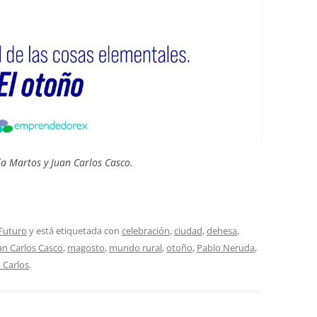
ía Martos y Juan Carlos Casco.
Futuro
y está etiquetada con
celebración
,
ciudad
,
dehesa
,
an Carlos Casco
,
magosto
,
mundo rural
,
otoño
,
Pablo Neruda
,
 Carlos
.