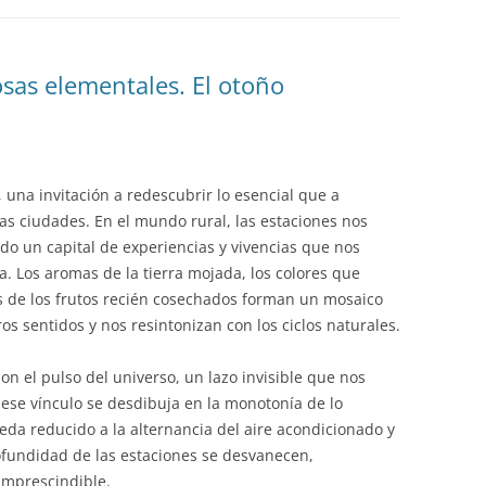
EDUCACIÓN PARA EL S
DESARROLLO DE COM
GENÉRICAS DESDE EL
osas elementales. El otoño
CÓMO CREAR 1.000.0
NUEVOS EMPRENDED
PAÍS
, una invitación a redescubrir lo esencial que a
GESTIÓN DEL CONOC
s ciudades. En el mundo rural, las estaciones nos
LAS ADMINITRACIONE
do un capital de experiencias y vivencias que nos
a. Los aromas de la tierra mojada, los colores que
UN NUEVO ENTENDIM
es de los frutos recién cosechados forman un mosaico
LIDERAZGO
s sentidos y nos resintonizan con los ciclos naturales.
GLOSARIO DE TÉRMI
on el pulso del universo, un lazo invisible que nos
TRABAJAR EL LIDERA
 ese vínculo se desdibuja en la monotonía de lo
TUS RASGOS DE LID
ueda reducido a la alternancia del aire acondicionado y
 profundidad de las estaciones se desvanecen,
TU MAPA DE LIDERA
imprescindible.