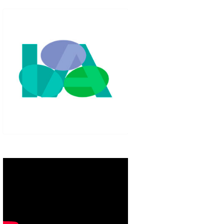
IGLO XXI.
PETENCIAS
 MODELO 6-9
00 DE
ORES EN TU
IMIENTO EN
S PÚBLICAS
IENTO DEL
NOS PARA
ZGO
ERAZGO
ZGO