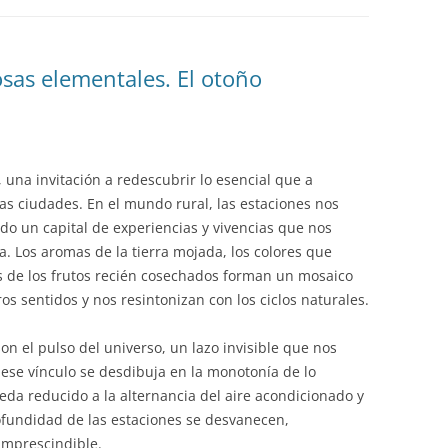
EDUCACIÓN PARA EL S
DESARROLLO DE COM
GENÉRICAS DESDE EL
osas elementales. El otoño
CÓMO CREAR 1.000.0
NUEVOS EMPRENDED
PAÍS
, una invitación a redescubrir lo esencial que a
GESTIÓN DEL CONOC
s ciudades. En el mundo rural, las estaciones nos
LAS ADMINITRACIONE
do un capital de experiencias y vivencias que nos
a. Los aromas de la tierra mojada, los colores que
UN NUEVO ENTENDIM
es de los frutos recién cosechados forman un mosaico
LIDERAZGO
s sentidos y nos resintonizan con los ciclos naturales.
GLOSARIO DE TÉRMI
on el pulso del universo, un lazo invisible que nos
TRABAJAR EL LIDERA
 ese vínculo se desdibuja en la monotonía de lo
TUS RASGOS DE LID
ueda reducido a la alternancia del aire acondicionado y
 profundidad de las estaciones se desvanecen,
TU MAPA DE LIDERA
imprescindible.