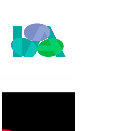
IGLO XXI.
PETENCIAS
 MODELO 6-9
00 DE
ORES EN TU
IMIENTO EN
S PÚBLICAS
IENTO DEL
NOS PARA
ZGO
ERAZGO
ZGO