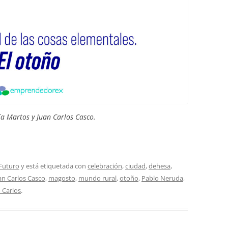
ía Martos y Juan Carlos Casco.
Futuro
y está etiquetada con
celebración
,
ciudad
,
dehesa
,
an Carlos Casco
,
magosto
,
mundo rural
,
otoño
,
Pablo Neruda
,
 Carlos
.