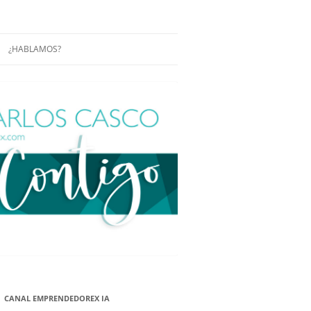
¿HABLAMOS?
RÁCTICAS Y
CONFERENCIAS
ENCIAS DE
CONÓCENOS UN POCO MÁS
O
ITORIAL EN
RACIÓN DE
ÓN
ÑA
EUROPEA.
NA NUEVA
NA NUEVA
CANAL EMPRENDEDOREX IA