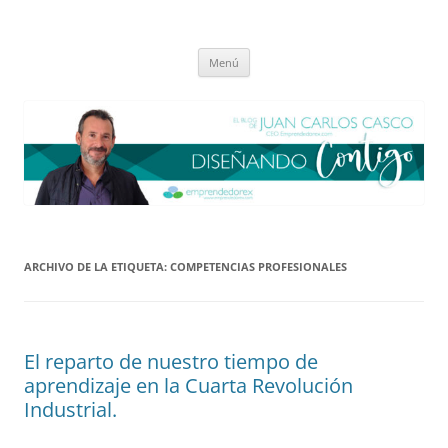
Saltar
al
El blog de Juan Carlos Casco
contenido
Nuestra visión sobre el Liderazgo y la Educación para el cambio
Menú
ARCHIVO DE LA ETIQUETA:
COMPETENCIAS PROFESIONALES
El reparto de nuestro tiempo de
aprendizaje en la Cuarta Revolución
Industrial.