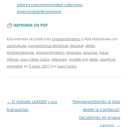
edorex.com/emprended-cabrones-
emprended/#comment
IMPRIMIR EN PDF
Esta entrada se publicó en
Emprendimiento
y está etiquetada con
aprendizaje
,
competencias genéricas
,
declarar
,
dirigir
,
emprendedorex
,
emprendimiento
,
empresa
,
escuchar
,
hacer
ofertas
,
Juan Carlos Casco
,
liderazgo
,
modelo 6-9
,
pedir
,
planificar
,
prometer
en
5 junio, 2017
por
Juan Carlos
.
Navegación
←
El método LEADER y sus
“Reemprendiendo la Vida
de
franquicias
desde la Confianza”
entradas
Decidiendo mi propio
camino.
→