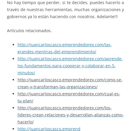
No hay tiempo que perder, si te decides, puedes hacerlo a
través de nuestras herramientas,
muchas organizaciones y
gobiernos ya lo están haciendo con nosotros. Adelante
!!!
Artículos relacionados.
http://juancarloscasco.
emprendedorex.com/las-
grandes-
mentiras-del-emprendimiento/
http://juancarloscasco.emprend
edorex.com/aprende-
los-fundame
ntos-para-cooperar-y-colaborar
-en-5-
minutos/
http://juancarloscasco.emprend
edorex.com/como-se-
crean-y-
transforman-las-organizaciones
/
http://juancarloscasco.emprend
edorex.com/cual-es-
tu-plan/
http://juancarloscasco.emprend
edorex.com/los-
lideres-crean-
relaciones-y-desarrollan-
alianzas-como-
hacerlo/
http://juancarloscasco.emprend