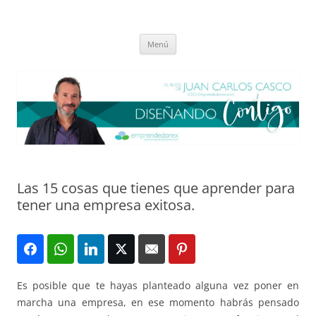
Saltar
al
El blog de Juan Carlos Casco
contenido
Nuestra visión sobre el Liderazgo y la Educación para el cambio
Menú
Las 15 cosas que tienes que aprender para
tener una empresa exitosa.
Es posible que te hayas planteado alguna vez poner en
marcha una empresa, en ese momento habrás pensado