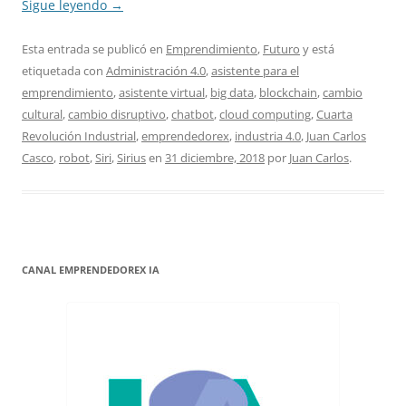
Sigue leyendo
→
Esta entrada se publicó en
Emprendimiento
,
Futuro
y está
etiquetada con
Administración 4.0
,
asistente para el
emprendimiento
,
asistente virtual
,
big data
,
blockchain
,
cambio
cultural
,
cambio disruptivo
,
chatbot
,
cloud computing
,
Cuarta
Revolución Industrial
,
emprendedorex
,
industria 4.0
,
Juan Carlos
Casco
,
robot
,
Siri
,
Sirius
en
31 diciembre, 2018
por
Juan Carlos
.
CANAL EMPRENDEDOREX IA