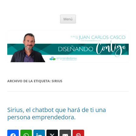
Saltar
al
El blog de Juan Carlos Casco
contenido
Nuestra visión sobre el Liderazgo y la Educación para el cambio
Menú
ARCHIVO DE LA ETIQUETA:
SIRIUS
Sirius, el chatbot que hará de ti una
persona emprendedora.