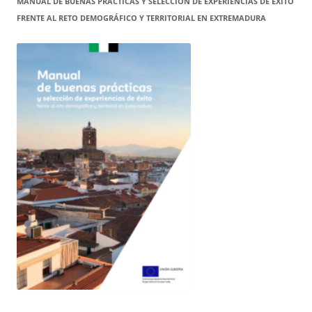
MANUAL DE BUENAS PRÁCTICAS Y SELECCIÓN DE EXPERIENCIAS DE ÉXITO
FRENTE AL RETO DEMOGRÁFICO Y TERRITORIAL EN EXTREMADURA