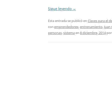
Sigue leyendo
→
Esta entrada se publicó en
Claves para el d
con
emprendedorex
,
entrenamiento
,
Juan 
personas
,
sistema
en
8 diciembre, 2014
po