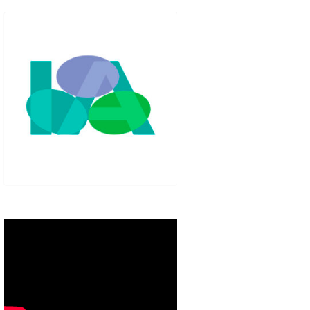
IGLO XXI.
PETENCIAS
 MODELO 6-9
00 DE
ORES EN TU
IMIENTO EN
S PÚBLICAS
IENTO DEL
NOS PARA
ZGO
ERAZGO
ZGO