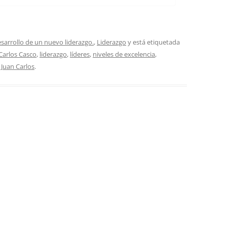
esarrollo de un nuevo liderazgo.
,
Liderazgo
y está etiquetada
Carlos Casco
,
liderazgo
,
líderes
,
niveles de excelencia
,
r
Juan Carlos
.