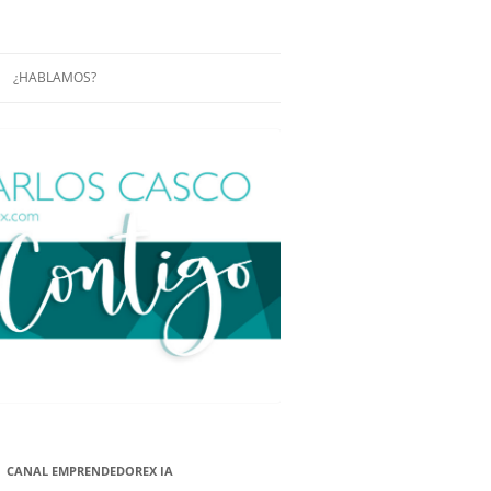
¿HABLAMOS?
RÁCTICAS Y
CONFERENCIAS
ENCIAS DE
CONÓCENOS UN POCO MÁS
O
ITORIAL EN
RACIÓN DE
ÓN
ÑA
EUROPEA.
NA NUEVA
NA NUEVA
CANAL EMPRENDEDOREX IA