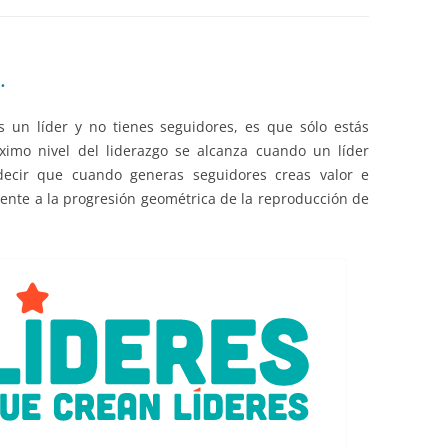
EDUCACIÓN PARA EL S
DESARROLLO DE COM
GENÉRICAS DESDE EL
.
CÓMO CREAR 1.000.0
 un líder y no tienes seguidores, es que sólo estás
NUEVOS EMPRENDED
imo nivel del liderazgo se alcanza cuando un líder
PAÍS
 decir que cuando generas seguidores creas valor e
frente a la progresión geométrica de la reproducción de
GESTIÓN DEL CONOC
LAS ADMINITRACIONE
UN NUEVO ENTENDIM
LIDERAZGO
GLOSARIO DE TÉRMI
TRABAJAR EL LIDERA
TUS RASGOS DE LID
TU MAPA DE LIDERA