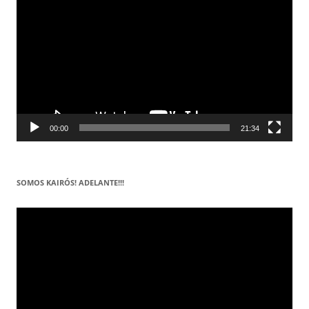
vídeo
00:00
21:34
SOMOS KAIRÓS! ADELANTE!!!
Reproductor
de
vídeo