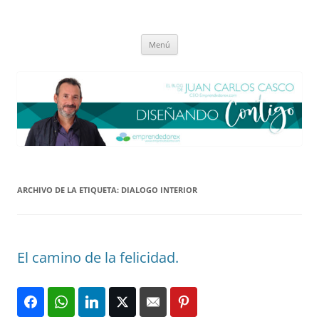
Saltar
al
El blog de Juan Carlos Casco
contenido
Nuestra visión sobre el Liderazgo y la Educación para el cambio
Menú
ARCHIVO DE LA ETIQUETA:
DIALOGO INTERIOR
El camino de la felicidad.