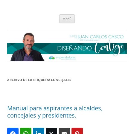
Saltar
al
El blog de Juan Carlos Casco
contenido
Nuestra visión sobre el Liderazgo y la Educación para el cambio
Menú
ARCHIVO DE LA ETIQUETA:
CONCEJALES
Manual para aspirantes a alcaldes,
concejales y presidentes.