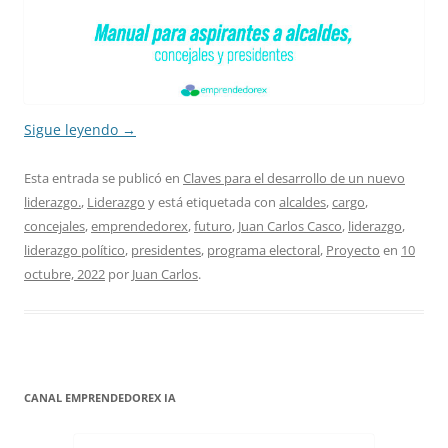
Sigue leyendo
→
Esta entrada se publicó en
Claves para el desarrollo de un nuevo
liderazgo.
,
Liderazgo
y está etiquetada con
alcaldes
,
cargo
,
concejales
,
emprendedorex
,
futuro
,
Juan Carlos Casco
,
liderazgo
,
liderazgo político
,
presidentes
,
programa electoral
,
Proyecto
en
10
octubre, 2022
por
Juan Carlos
.
CANAL EMPRENDEDOREX IA