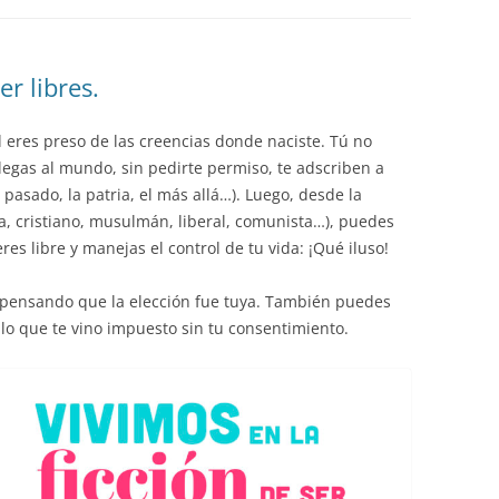
EDUCACIÓN PARA EL S
DESARROLLO DE COM
GENÉRICAS DESDE EL
er libres.
CÓMO CREAR 1.000.0
d eres preso de las creencias donde naciste. Tú no
NUEVOS EMPRENDED
legas al mundo, sin pedirte permiso, te adscriben a
PAÍS
l pasado, la patria, el más allá…). Luego, desde la
ta, cristiano, musulmán, liberal, comunista…), puedes
GESTIÓN DEL CONOC
res libre y manejas el control de tu vida: ¡Qué iluso!
LAS ADMINITRACIONE
UN NUEVO ENTENDIM
ir pensando que la elección fue tuya. También puedes
LIDERAZGO
n lo que te vino impuesto sin tu consentimiento.
GLOSARIO DE TÉRMI
TRABAJAR EL LIDERA
TUS RASGOS DE LID
TU MAPA DE LIDERA