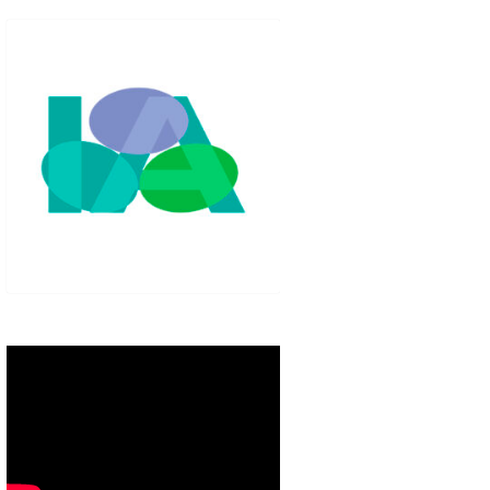
IGLO XXI.
PETENCIAS
 MODELO 6-9
00 DE
ORES EN TU
IMIENTO EN
S PÚBLICAS
IENTO DEL
NOS PARA
ZGO
ERAZGO
ZGO