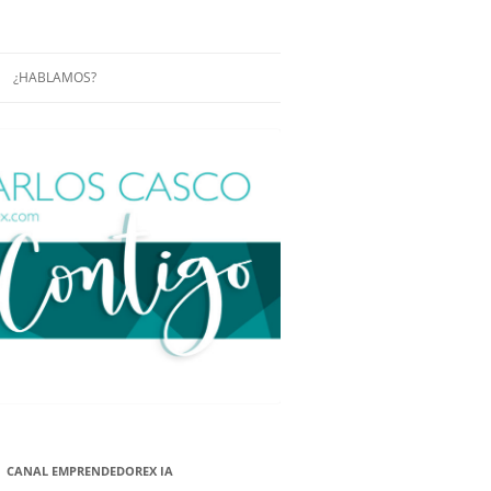
¿HABLAMOS?
RÁCTICAS Y
CONFERENCIAS
ENCIAS DE
CONÓCENOS UN POCO MÁS
O
ITORIAL EN
RACIÓN DE
ÓN
ÑA
EUROPEA.
NA NUEVA
NA NUEVA
CANAL EMPRENDEDOREX IA