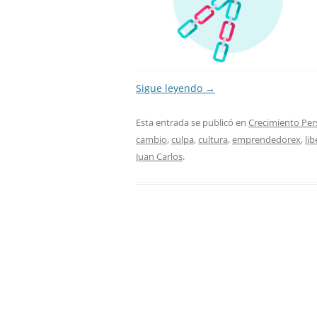
Sigue leyendo
→
Esta entrada se publicó en
Crecimiento Per
cambio
,
culpa
,
cultura
,
emprendedorex
,
li
Juan Carlos
.