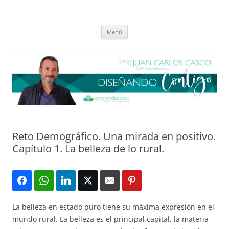
Saltar
al
El blog de Juan Carlos Casco
contenido
Nuestra visión sobre el Liderazgo y la Educación para el cambio
Menú
Reto Demográfico. Una mirada en positivo.
Capítulo 1. La belleza de lo rural.
La belleza en estado puro tiene su máxima expresión en el
mundo rural. La belleza es el principal capital, la materia