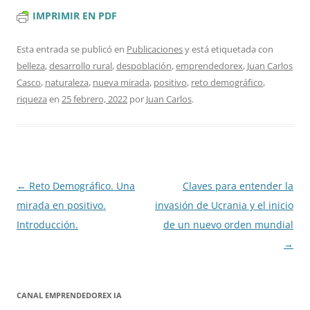
IMPRIMIR EN PDF
Esta entrada se publicó en
Publicaciones
y está etiquetada con
belleza
,
desarrollo rural
,
despoblación
,
emprendedorex
,
Juan Carlos
Casco
,
naturaleza
,
nueva mirada
,
positivo
,
reto demográfico
,
riqueza
en
25 febrero, 2022
por
Juan Carlos
.
Navegación
←
Reto Demográfico. Una
Claves para entender la
de
mirada en positivo.
invasión de Ucrania y el inicio
entradas
Introducción.
de un nuevo orden mundial
→
CANAL EMPRENDEDOREX IA