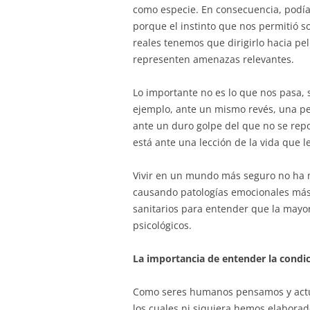
como especie. En consecuencia, podí
porque el instinto que nos permitió so
reales tenemos que dirigirlo hacia p
representen amenazas relevantes.
Lo importante no es lo que nos pasa, 
ejemplo, ante un mismo revés, una pe
ante un duro golpe del que no se rep
está ante una lección de la vida que l
Vivir en un mundo más seguro no ha m
causando patologías emocionales más 
sanitarios para entender que la mayor
psicológicos.
La importancia de entender la condi
Como seres humanos pensamos y actua
los cuales ni siquiera hemos elabora