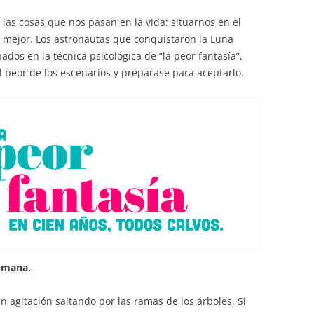
EDUCACIÓN PARA EL S
as cosas que nos pasan en la vida: situarnos en el
DESARROLLO DE COM
l mejor. Los astronautas que conquistaron la Luna
GENÉRICAS DESDE EL
ados en la técnica psicológica de “la peor fantasía”,
l peor de los escenarios y preparase para aceptarlo.
CÓMO CREAR 1.000.0
NUEVOS EMPRENDED
PAÍS
GESTIÓN DEL CONOC
LAS ADMINITRACIONE
UN NUEVO ENTENDIM
LIDERAZGO
GLOSARIO DE TÉRMI
TRABAJAR EL LIDERA
umana.
TUS RASGOS DE LID
gitación saltando por las ramas de los árboles. Si
TU MAPA DE LIDERA