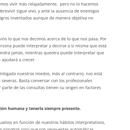
amos vivir más relajadamente, pero no lo hacemos
brevivir sigue vivo, y ante la ausencia de enemigos
eligros inventados aunque de manera objetiva no
sino lo que nos decimos acerca de lo que nos pasa. Por
rsona puede interpretar y decirse a sí misma que está
ondrá jamás, mientras queotra puede interpretar que
e ayudará a crecer.
itigado nuestros miedos, más al contrario, nos está
severas. Basta conversar con los profesionales
 parte de las consultas tienen su origen en factores
ción humana y tenerla siempre presente.
mos en función de nuestros hábitos interpretativos,
do nosotros sino que son respuestas automáticas