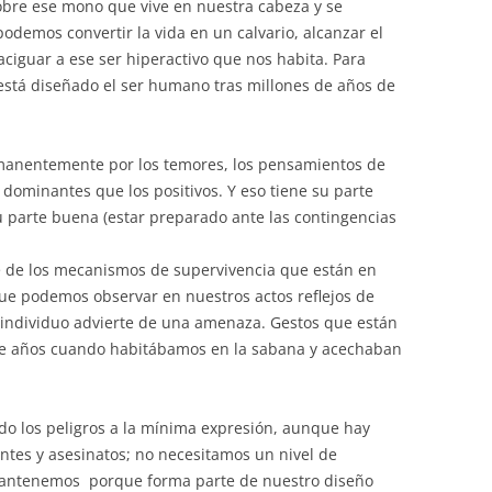
bre ese mono que vive en nuestra cabeza y se
odemos convertir la vida en un calvario, alcanzar el
aciguar a ese ser hiperactivo que nos habita. Para
stá diseñado el ser humano tras millones de años de
anentemente por los temores, los pensamientos de
dominantes que los positivos. Y eso tiene su parte
su parte buena (estar preparado ante las contingencias
te de los mecanismos de supervivencia que están en
que podemos observar en nuestros actos reflejos de
ndividuo advierte de una amenaza. Gestos que están
 de años cuando habitábamos en la sabana y acechaban
o los peligros a la mínima expresión, aunque hay
entes y asesinatos; no necesitamos un nivel de
o mantenemos porque forma parte de nuestro diseño