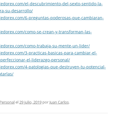
edorex.com/el-descubrimiento-del-sexto-sentido-la-
ra-su-desarrollo/
ndedorex.com/6-preguntas-poderosas-que-cambiaran-
dedorex.com/como-se-crean-y-transforman-las-
dedorex.com/como-trabaja-su-mente-un-lider/
edorex.com/3-practicas-basicas-para-cambiar-el-
perfeccionar-el-liderazgo-personal/
dedorex.com/4-patologias-que-destruyen-tu-potencial-
tarlas/
Personal
el
29 julio, 2019
por
Juan Carlos
.