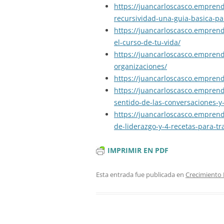
https://juancarloscasco.emprend
recursividad-una-guia-basica-pa
https://juancarloscasco.empre
el-curso-de-tu-vida/
https://juancarloscasco.empren
organizaciones/
https://juancarloscasco.empren
https://juancarloscasco.emprend
sentido-de-las-conversaciones-y-
https://juancarloscasco.empren
de-liderazgo-y-4-recetas-para-tra
IMPRIMIR EN PDF
Esta entrada fue publicada en
Crecimiento 