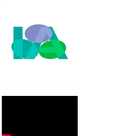
IGLO XXI.
PETENCIAS
 MODELO 6-9
00 DE
ORES EN TU
IMIENTO EN
S PÚBLICAS
IENTO DEL
NOS PARA
ZGO
ERAZGO
ZGO