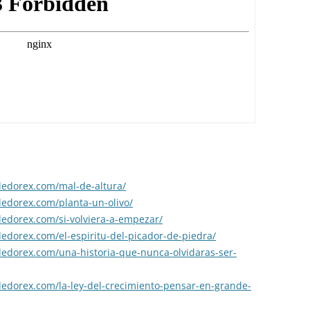
dedorex.com/mal-de-altura/
dedorex.com/planta-un-olivo/
dedorex.com/si-volviera-a-empezar/
edorex.com/el-espiritu-del-picador-de-piedra/
dedorex.com/una-historia-que-nunca-olvidaras-ser-
dedorex.com/la-ley-del-crecimiento-pensar-en-grande-