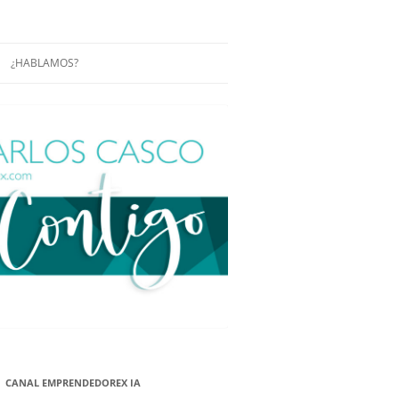
¿HABLAMOS?
RÁCTICAS Y
CONFERENCIAS
ENCIAS DE
CONÓCENOS UN POCO MÁS
O
ITORIAL EN
RACIÓN DE
ÓN
ÑA
EUROPEA.
NA NUEVA
NA NUEVA
CANAL EMPRENDEDOREX IA