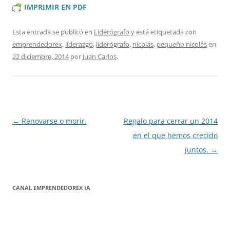
IMPRIMIR EN PDF
Esta entrada se publicó en
Liderógrafo
y está etiquetada con
emprendedorex
,
liderazgo
,
liderógrafo
,
nicolás
,
pequeño nicolás
en
22 diciembre, 2014
por
Juan Carlos
.
Navegación
←
Renovarse o morir.
Regalo para cerrar un 2014
de
en el que hemos crecido
entradas
juntos.
→
CANAL EMPRENDEDOREX IA