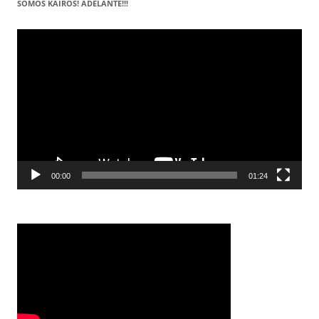
SOMOS KAIRÓS! ADELANTE!!!
Reproductor
de
vídeo
00:00
01:24