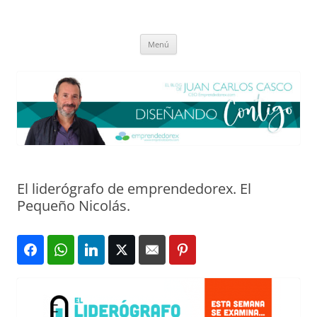
Saltar
al
El blog de Juan Carlos Casco
contenido
Nuestra visión sobre el Liderazgo y la Educación para el cambio
Menú
El liderógrafo de emprendedorex. El
Pequeño Nicolás.