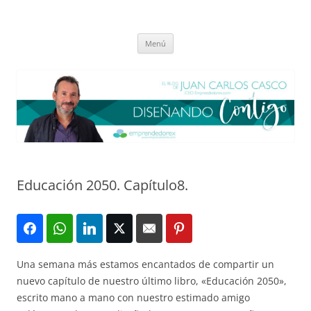
Saltar
al
El blog de Juan Carlos Casco
contenido
Nuestra visión sobre el Liderazgo y la Educación para el cambio
Menú
Educación 2050. Capítulo8.
Una semana más estamos encantados de compartir un
nuevo capítulo de nuestro último libro, «Educación 2050»,
escrito mano a mano con nuestro estimado amigo