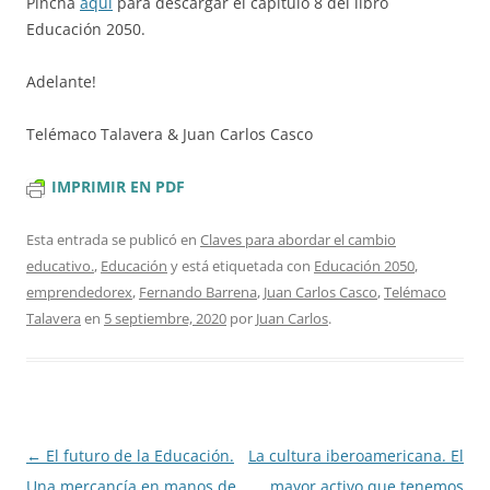
Pincha
aquí
para descargar el capítulo 8 del libro
Educación 2050.
Adelante!
Telémaco Talavera & Juan Carlos Casco
IMPRIMIR EN PDF
Esta entrada se publicó en
Claves para abordar el cambio
educativo.
,
Educación
y está etiquetada con
Educación 2050
,
emprendedorex
,
Fernando Barrena
,
Juan Carlos Casco
,
Telémaco
Talavera
en
5 septiembre, 2020
por
Juan Carlos
.
Navegación
←
El futuro de la Educación.
La cultura iberoamericana. El
de
Una mercancía en manos de
mayor activo que tenemos