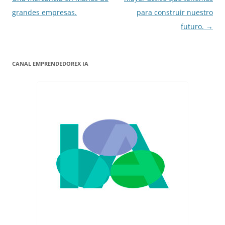
entradas
grandes empresas.
para construir nuestro
futuro.
→
CANAL EMPRENDEDOREX IA