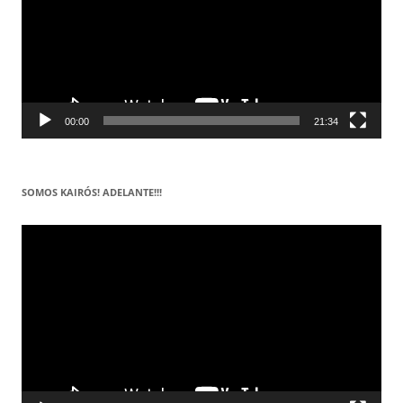
00:00
21:34
SOMOS KAIRÓS! ADELANTE!!!
Reproductor
de
vídeo