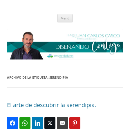
Saltar
al
El blog de Juan Carlos Casco
contenido
Nuestra visión sobre el Liderazgo y la Educación para el cambio
Menú
ARCHIVO DE LA ETIQUETA:
SERENDIPIA
El arte de descubrir la serendipia.