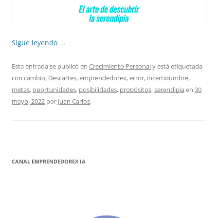
Sigue leyendo
→
Esta entrada se publicó en
Crecimiento Personal
y está etiquetada
con
cambio
,
Descartes
,
emprendedorex
,
error
,
incertidumbre
,
metas
,
oportunidades
,
posibilidades
,
propósitos
,
serendipia
en
30
mayo, 2022
por
Juan Carlos
.
CANAL EMPRENDEDOREX IA