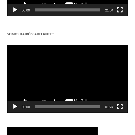
00:00
21:34
SOMOS KAIRÓS! ADELANTE!!!
Reproductor
de
vídeo
00:00
01:24