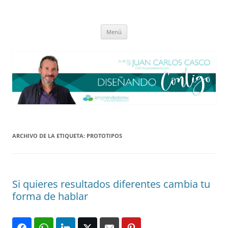
Saltar
al
El blog de Juan Carlos Casco
contenido
Nuestra visión sobre el Liderazgo y la Educación para el cambio
Menú
ARCHIVO DE LA ETIQUETA:
PROTOTIPOS
Si quieres resultados diferentes cambia tu
forma de hablar