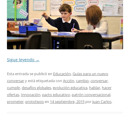
Sigue leyendo
→
Esta entrada se publicó en
Educación
,
Guías para un nuevo
conversar
y está etiquetada con
Acción
,
cambio
,
conversar
,
cumplir
,
desafíos globales
,
evolución educativa
,
hablar
,
hacer
ofertas
,
Innovación
,
pacto educativo
,
patrón conversacional
,
prometer
,
prototipos
en
14 septiembre, 2015
por
Juan Carlos
.