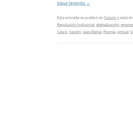
Sigue leyendo
→
Esta entrada se publicó en
Futuro
y está e
Revolución Industrial
,
digitalización
,
empre
Casco
,
nación
,
país digital
,
Plumia
,
virtual
,
V