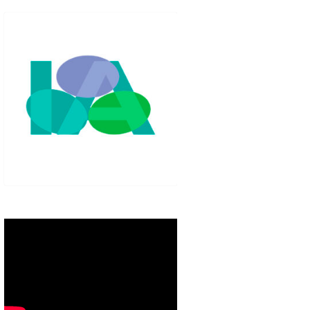
IGLO XXI.
PETENCIAS
 MODELO 6-9
00 DE
ORES EN TU
IMIENTO EN
S PÚBLICAS
IENTO DEL
NOS PARA
ZGO
ERAZGO
ZGO