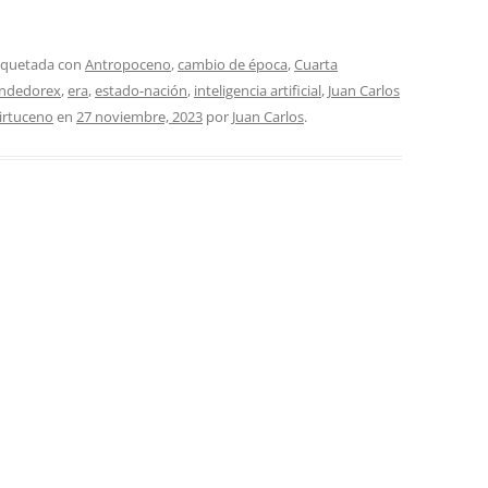
tiquetada con
Antropoceno
,
cambio de época
,
Cuarta
ndedorex
,
era
,
estado-nación
,
inteligencia artificial
,
Juan Carlos
irtuceno
en
27 noviembre, 2023
por
Juan Carlos
.