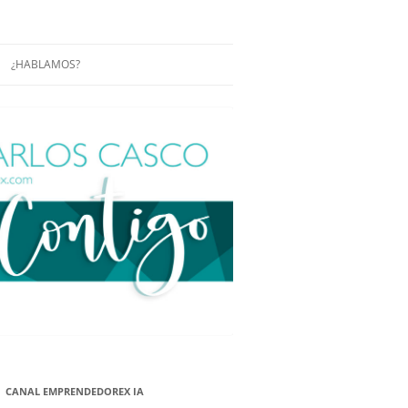
¿HABLAMOS?
RÁCTICAS Y
CONFERENCIAS
ENCIAS DE
CONÓCENOS UN POCO MÁS
O
ITORIAL EN
RACIÓN DE
ÓN
ÑA
EUROPEA.
NA NUEVA
NA NUEVA
CANAL EMPRENDEDOREX IA