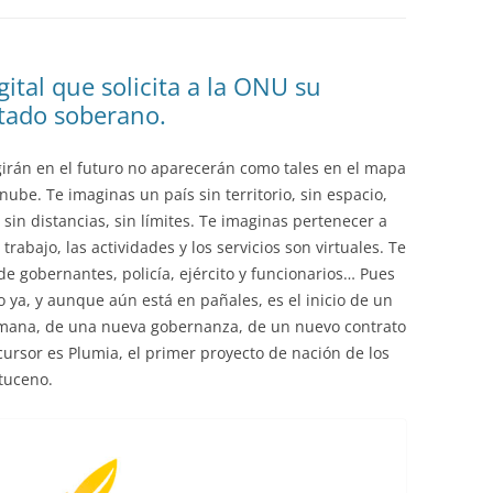
EDUCACIÓN PARA EL S
DESARROLLO DE COM
GENÉRICAS DESDE EL
ital que solicita a la ONU su
tado soberano.
CÓMO CREAR 1.000.0
NUEVOS EMPRENDED
girán en el futuro no aparecerán como tales en el mapa
PAÍS
nube. Te imaginas un país sin territorio, sin espacio,
GESTIÓN DEL CONOC
, sin distancias, sin límites. Te imaginas pertenecer a
LAS ADMINITRACIONE
trabajo, las actividades y los servicios son virtuales. Te
de gobernantes, policía, ejército y funcionarios… Pues
UN NUEVO ENTENDIM
o ya, y aunque aún está en pañales, es el inicio de un
LIDERAZGO
mana, de una nueva gobernanza, de un nuevo contrato
cursor es Plumia, el primer proyecto de nación de los
GLOSARIO DE TÉRMI
tuceno.
TRABAJAR EL LIDERA
TUS RASGOS DE LID
TU MAPA DE LIDERA