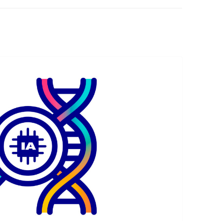
EDUCACIÓN PARA EL S
DESARROLLO DE COM
GENÉRICAS DESDE EL
CÓMO CREAR 1.000.0
NUEVOS EMPRENDED
PAÍS
GESTIÓN DEL CONOC
LAS ADMINITRACIONE
UN NUEVO ENTENDIM
LIDERAZGO
GLOSARIO DE TÉRMI
TRABAJAR EL LIDERA
TUS RASGOS DE LID
TU MAPA DE LIDERA