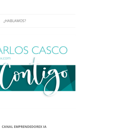
¿HABLAMOS?
RÁCTICAS Y
CONFERENCIAS
ENCIAS DE
CONÓCENOS UN POCO MÁS
O
ITORIAL EN
RACIÓN DE
ÓN
ÑA
EUROPEA.
NA NUEVA
NA NUEVA
CANAL EMPRENDEDOREX IA