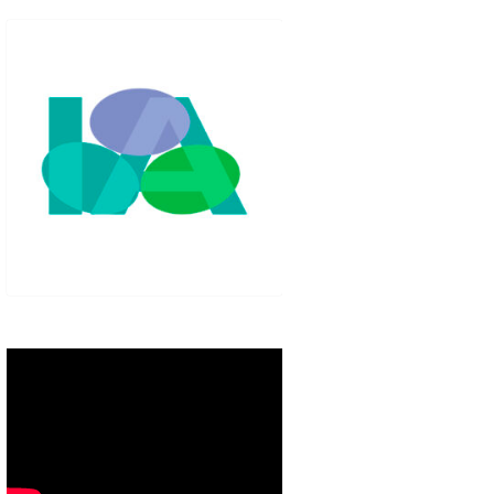
IGLO XXI.
PETENCIAS
 MODELO 6-9
00 DE
ORES EN TU
IMIENTO EN
S PÚBLICAS
IENTO DEL
NOS PARA
ZGO
ERAZGO
ZGO