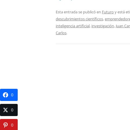
Esta entrada se publicó en
Futuro
y está e
descubrimientos científicos
,
emprendedor
inteligencia artificial
,
investigación
,
Juan Car
Carlos
.
0
0
0