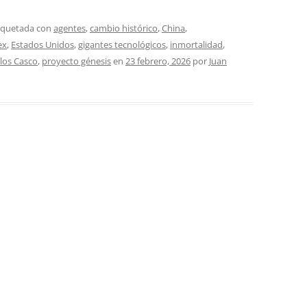
tiquetada con
agentes
,
cambio histórico
,
China
,
ex
,
Estados Unidos
,
gigantes tecnológicos
,
inmortalidad
,
los Casco
,
proyecto génesis
en
23 febrero, 2026
por
Juan