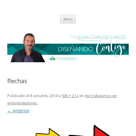
Saltar
al
El blog de Juan Carlos Casco
contenido
Nuestra visión sobre el Liderazgo y la Educación para el cambio
Menú
flechas
Publicado el
8 octubre, 2014
a
500 × 212
en
Así trabajamos en
emprendedorex.
.
← Anterior