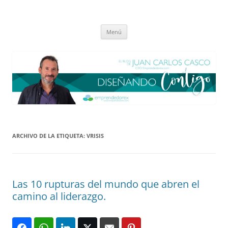
Saltar
al
El blog de Juan Carlos Casco
contenido
Nuestra visión sobre el Liderazgo y la Educación para el cambio
Menú
ARCHIVO DE LA ETIQUETA:
VRISIS
Las 10 rupturas del mundo que abren el
camino al liderazgo.