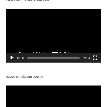
PRESENTACIÓN EDUCACIÓN 2050
Reproductor
de
vídeo
00:00
21:34
SOMOS KAIRÓS! ADELANTE!!!
Reproductor
de
vídeo