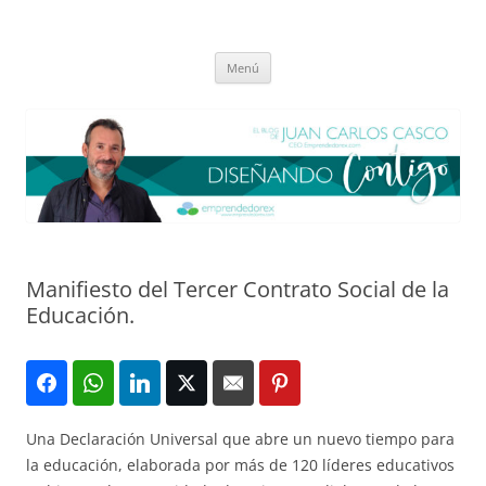
Saltar
al
El blog de Juan Carlos Casco
contenido
Nuestra visión sobre el Liderazgo y la Educación para el cambio
Menú
Manifiesto del Tercer Contrato Social de la
Educación.
Una Declaración Universal que abre un nuevo tiempo para
la educación, elaborada por más de 120 líderes educativos