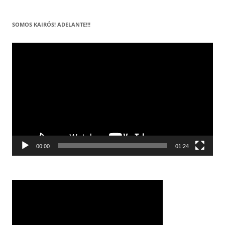
SOMOS KAIRÓS! ADELANTE!!!
Reproductor
de
vídeo
00:00
01:24