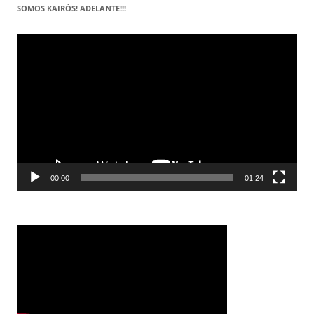
SOMOS KAIRÓS! ADELANTE!!!
Reproductor
de
vídeo
00:00
01:24