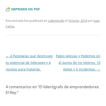
IMPRIMIR EN PDF
Esta entrada fue publicada en
Liderógrafo
el
16 junio, 2014
por
Juan
Carlos
.
Navegación
←
4 Patologías que destruyen
Pablo Iglesias y Podemos en
de
tu potencial de liderazgo y 4
el punto de no retorno. 10
entradas
recetas para tratarlas.
éxitos y 5 incógnitas.
→
4 comentarios en “
El liderógrafo de emprendedorex.
El Rey.
”