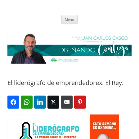
Saltar
al
El blog de Juan Carlos Casco
contenido
Nuestra visión sobre el Liderazgo y la Educación para el cambio
Menú
El liderógrafo de emprendedorex. El Rey.