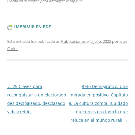
Pincha en la imagen para descargar el capítulo.
IMPRIMIR EN PDF
Esta entrada fue publicada en
Publicaciones
el
5 julio, 2022
por
Juan
Carlos
.
Navegación
←
25 Claves para
Reto Demográfico. Una
de
reconquistar a un electorado
mirada en positivo. Capítulo
entradas
desideologizado, desclasado
8. La cultura zombi. ¡Cuidado
y descreído.
que no es oro todo lo que
reluce en el mundo rural!
→