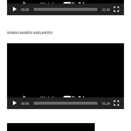
00:00
21:34
SOMOS KAIRÓS! ADELANTE!!!
Reproductor
de
vídeo
00:00
01:24