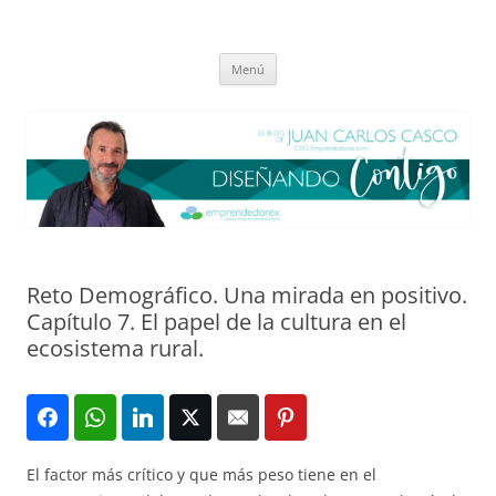
Saltar
al
El blog de Juan Carlos Casco
contenido
Nuestra visión sobre el Liderazgo y la Educación para el cambio
Menú
Reto Demográfico. Una mirada en positivo.
Capítulo 7. El papel de la cultura en el
ecosistema rural.
El factor más crítico y que más peso tiene en el