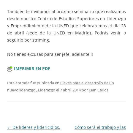
También te invitamos al próximo seminario que realizamos
desde nuestro Centro de Estudios Superiores en Liderazgo
y Emprendimiento de la UNED que celebraremos el día 28
de abril (sede de la UNED en Madrid). Podrás venir o
seguirlo por striming.
No tienes excusas para ser jefe, adelante!!!
IMPRIMIR EN PDF
Esta entrada fue publicada en
Claves para el desarrollo de un
nuevo liderazgo.
,
Liderazgo
el
7 abril, 2014
por
Juan Carlos
.
Navegación
←
De líderes y lidericidios.
Cómo será el trabajo y las