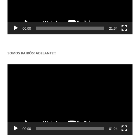
00:00
21:34
SOMOS KAIRÓS! ADELANTE!!!
Reproductor
de
vídeo
00:00
01:24