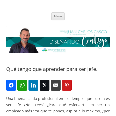
Saltar
al
El blog de Juan Carlos Casco
contenido
Nuestra visión sobre el Liderazgo y la Educación para el cambio
Menú
Qué tengo que aprender para ser jefe.
Una buena salida profesional en los tiempos que corren es
ser jefe ¿No crees? ¿Para qué esforzarte en ser un
empleado más? Ya que te pones, aspira a lo máximo, ¿por