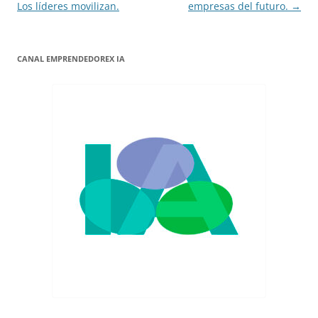
de
Los líderes movilizan.
empresas del futuro.
→
entradas
CANAL EMPRENDEDOREX IA